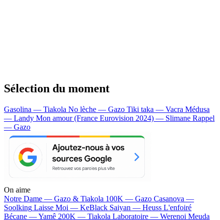
Sélection du moment
Gasolina — Tiakola
No lèche — Gazo
Tiki taka — Vacra
Médusa
— Landy
Mon amour (France Eurovision 2024) — Slimane
Rappel
— Gazo
On aime
Notre Dame —
Gazo & Tiakola
100K —
Gazo
Casanova —
Soolking
Laisse Moi —
KeBlack
Saiyan —
Heuss L'enfoiré
Bécane —
Yamê
200K —
Tiakola
Laboratoire —
Werenoi
Meuda