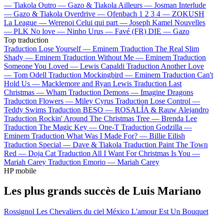
—
Tiakola
Outro —
Gazo & Tiakola
Ailleurs —
Josman
Interlude
—
Gazo & Tiakola
Overdrive —
Ofenbach
1 2 3 4 —
ZOKUSH
La League —
Werenoi
Celui qui part —
Joseph Kamel
Nouvelles
—
PLK
No love —
Ninho
Urus —
Favé (FR)
DIE —
Gazo
Top traduction
Traduction Lose Yourself —
Eminem
Traduction The Real Slim
Shady —
Eminem
Traduction Without Me —
Eminem
Traduction
Someone You Loved —
Lewis Capaldi
Traduction Another Love
—
Tom Odell
Traduction Mockingbird —
Eminem
Traduction Can't
Hold Us —
Macklemore and Ryan Lewis
Traduction Last
Christmas —
Wham
Traduction Demons —
Imagine Dragons
Traduction Flowers —
Miley Cyrus
Traduction Lose Control —
Teddy Swims
Traduction BESO —
ROSALÍA & Rauw Alejandro
Traduction Rockin' Around The Christmas Tree —
Brenda Lee
Traduction The Magic Key —
One-T
Traduction Godzilla —
Eminem
Traduction What Was I Made For? —
Billie Eilish
Traduction Special —
Dave & Tiakola
Traduction Paint The Town
Red —
Doja Cat
Traduction All I Want For Christmas Is You —
Mariah Carey
Traduction Emorio —
Mariah Carey
HP mobile
Les plus grands succès de Luis Mariano
Rossignol
Les Chevaliers du ciel
México
L'amour Est Un Bouquet