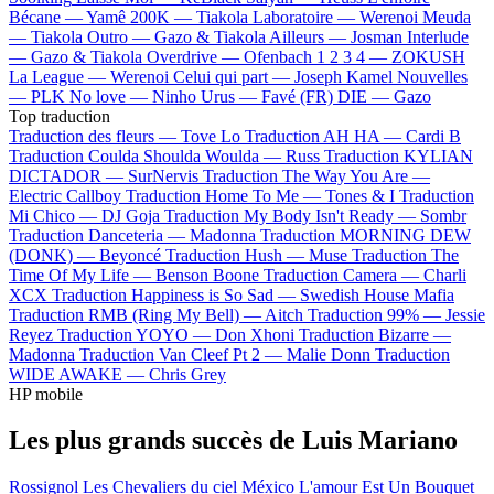
Bécane —
Yamê
200K —
Tiakola
Laboratoire —
Werenoi
Meuda
—
Tiakola
Outro —
Gazo & Tiakola
Ailleurs —
Josman
Interlude
—
Gazo & Tiakola
Overdrive —
Ofenbach
1 2 3 4 —
ZOKUSH
La League —
Werenoi
Celui qui part —
Joseph Kamel
Nouvelles
—
PLK
No love —
Ninho
Urus —
Favé (FR)
DIE —
Gazo
Top traduction
Traduction des fleurs —
Tove Lo
Traduction AH HA —
Cardi B
Traduction Coulda Shoulda Woulda —
Russ
Traduction KYLIAN
DICTADOR —
SurNervis
Traduction The Way You Are —
Electric Callboy
Traduction Home To Me —
Tones & I
Traduction
Mi Chico —
DJ Goja
Traduction My Body Isn't Ready —
Sombr
Traduction Danceteria —
Madonna
Traduction MORNING DEW
(DONK) —
Beyoncé
Traduction Hush —
Muse
Traduction The
Time Of My Life —
Benson Boone
Traduction Camera —
Charli
XCX
Traduction Happiness is So Sad —
Swedish House Mafia
Traduction RMB (Ring My Bell) —
Aitch
Traduction 99% —
Jessie
Reyez
Traduction YOYO —
Don Xhoni
Traduction Bizarre —
Madonna
Traduction Van Cleef Pt 2 —
Malie Donn
Traduction
WIDE AWAKE —
Chris Grey
HP mobile
Les plus grands succès de Luis Mariano
Rossignol
Les Chevaliers du ciel
México
L'amour Est Un Bouquet