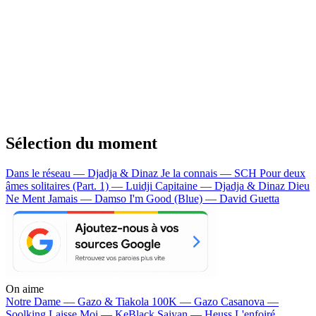
Sélection du moment
Dans le réseau — Djadja & Dinaz
Je la connais — SCH
Pour deux
âmes solitaires (Part. 1) — Luidji
Capitaine — Djadja & Dinaz
Dieu
Ne Ment Jamais — Damso
I'm Good (Blue) — David Guetta
On aime
Notre Dame —
Gazo & Tiakola
100K —
Gazo
Casanova —
Soolking
Laisse Moi —
KeBlack
Saiyan —
Heuss L'enfoiré