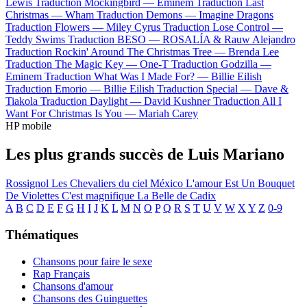
Lewis
Traduction Mockingbird —
Eminem
Traduction Last
Christmas —
Wham
Traduction Demons —
Imagine Dragons
Traduction Flowers —
Miley Cyrus
Traduction Lose Control —
Teddy Swims
Traduction BESO —
ROSALÍA & Rauw Alejandro
Traduction Rockin' Around The Christmas Tree —
Brenda Lee
Traduction The Magic Key —
One-T
Traduction Godzilla —
Eminem
Traduction What Was I Made For? —
Billie Eilish
Traduction Emorio —
Billie Eilish
Traduction Special —
Dave &
Tiakola
Traduction Daylight —
David Kushner
Traduction All I
Want For Christmas Is You —
Mariah Carey
HP mobile
Les plus grands succès de Luis Mariano
Rossignol
Les Chevaliers du ciel
México
L'amour Est Un Bouquet
De Violettes
C'est magnifique
La Belle de Cadix
A
B
C
D
E
F
G
H
I
J
K
L
M
N
O
P
Q
R
S
T
U
V
W
X
Y
Z
0-9
Thématiques
Chansons pour faire le sexe
Rap Français
Chansons d'amour
Chansons des Guinguettes