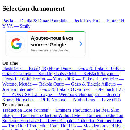
Sélection du moment
Pas là — Djadja & Dinaz
Parapluie — Jeck
Hey Bro — Eloïz
ON
Y VA — Smily
On aime
FlashBack —
Favé (FR)
Notre Dame —
Gazo & Tiakola
100K —
Gazo
Casanova —
Soolking
Laisse Moi —
KeBlack
Saiyan —
Heuss L'enfoiré
Bécane —
Yamê
200K —
Tiakola
Laboratoire —
Werenoi
Meuda —
Tiakola
Outro —
Gazo & Tiakola
Ailleurs —
Josman
Interlude —
Gazo & Tiakola
Overdrive —
Ofenbach
1 2 3
4 —
ZOKUSH
La League —
Werenoi
Celui qui part —
Joseph
Kamel
Nouvelles —
PLK
No love —
Ninho
Urus —
Favé (FR)
Top traduction
Traduction Lose Yourself —
Eminem
Traduction The Real Slim
Shady —
Eminem
Traduction Without Me —
Eminem
Traduction
Someone You Loved —
Lewis Capaldi
Traduction Another Love
—
Tom Odell
Traduction Can't Hold Us —
Macklemore and Ryan