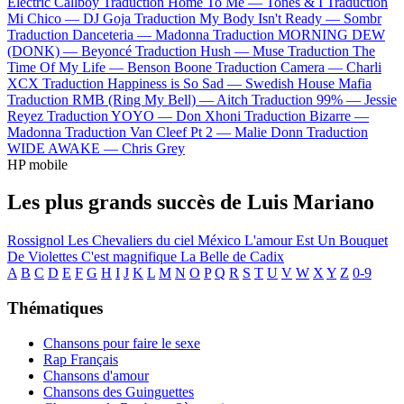
Electric Callboy
Traduction Home To Me —
Tones & I
Traduction
Mi Chico —
DJ Goja
Traduction My Body Isn't Ready —
Sombr
Traduction Danceteria —
Madonna
Traduction MORNING DEW
(DONK) —
Beyoncé
Traduction Hush —
Muse
Traduction The
Time Of My Life —
Benson Boone
Traduction Camera —
Charli
XCX
Traduction Happiness is So Sad —
Swedish House Mafia
Traduction RMB (Ring My Bell) —
Aitch
Traduction 99% —
Jessie
Reyez
Traduction YOYO —
Don Xhoni
Traduction Bizarre —
Madonna
Traduction Van Cleef Pt 2 —
Malie Donn
Traduction
WIDE AWAKE —
Chris Grey
HP mobile
Les plus grands succès de Luis Mariano
Rossignol
Les Chevaliers du ciel
México
L'amour Est Un Bouquet
De Violettes
C'est magnifique
La Belle de Cadix
A
B
C
D
E
F
G
H
I
J
K
L
M
N
O
P
Q
R
S
T
U
V
W
X
Y
Z
0-9
Thématiques
Chansons pour faire le sexe
Rap Français
Chansons d'amour
Chansons des Guinguettes