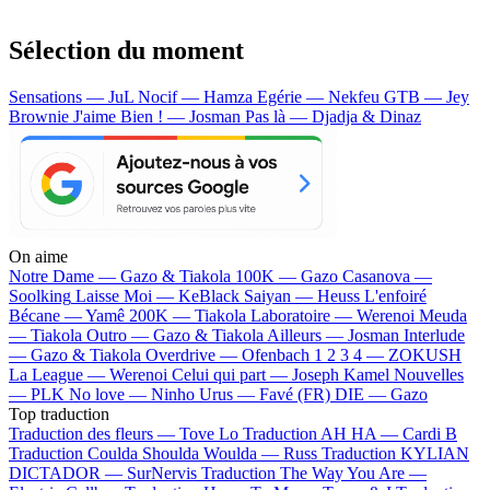
Sélection du moment
Sensations — JuL
Nocif — Hamza
Egérie — Nekfeu
GTB — Jey
Brownie
J'aime Bien ! — Josman
Pas là — Djadja & Dinaz
On aime
Notre Dame —
Gazo & Tiakola
100K —
Gazo
Casanova —
Soolking
Laisse Moi —
KeBlack
Saiyan —
Heuss L'enfoiré
Bécane —
Yamê
200K —
Tiakola
Laboratoire —
Werenoi
Meuda
—
Tiakola
Outro —
Gazo & Tiakola
Ailleurs —
Josman
Interlude
—
Gazo & Tiakola
Overdrive —
Ofenbach
1 2 3 4 —
ZOKUSH
La League —
Werenoi
Celui qui part —
Joseph Kamel
Nouvelles
—
PLK
No love —
Ninho
Urus —
Favé (FR)
DIE —
Gazo
Top traduction
Traduction des fleurs —
Tove Lo
Traduction AH HA —
Cardi B
Traduction Coulda Shoulda Woulda —
Russ
Traduction KYLIAN
DICTADOR —
SurNervis
Traduction The Way You Are —