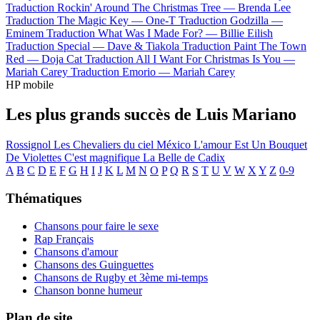
Traduction Rockin' Around The Christmas Tree —
Brenda Lee
Traduction The Magic Key —
One-T
Traduction Godzilla —
Eminem
Traduction What Was I Made For? —
Billie Eilish
Traduction Special —
Dave & Tiakola
Traduction Paint The Town
Red —
Doja Cat
Traduction All I Want For Christmas Is You —
Mariah Carey
Traduction Emorio —
Mariah Carey
HP mobile
Les plus grands succès de Luis Mariano
Rossignol
Les Chevaliers du ciel
México
L'amour Est Un Bouquet
De Violettes
C'est magnifique
La Belle de Cadix
A
B
C
D
E
F
G
H
I
J
K
L
M
N
O
P
Q
R
S
T
U
V
W
X
Y
Z
0-9
Thématiques
Chansons pour faire le sexe
Rap Français
Chansons d'amour
Chansons des Guinguettes
Chansons de Rugby et 3ème mi-temps
Chanson bonne humeur
Plan de site