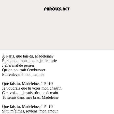
À Paris, que fais-tu, Madeleine?
Écris-moi, mon amour, je t´en prie
J´ai si mal de penser
Qu´on pourrait t´embrasser
Et t´enlever à moi, ma mie
Que fais-tu, Madeleine, à Paris?
Je voudrais que tu voies mon chagrin
Car, vois-tu, je suis sûr que demain
Tu serais dans mes bras, Madeleine
Que fais-tu, Madeleine, à Paris?
Si tu m´aimes, reviens, mon amour