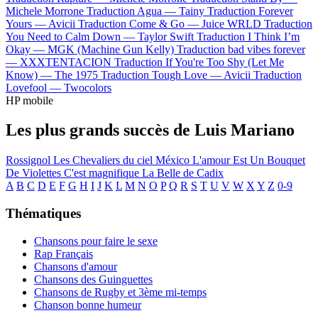
Michele Morrone
Traduction Agua —
Tainy
Traduction Forever
Yours —
Avicii
Traduction Come & Go —
Juice WRLD
Traduction
You Need to Calm Down —
Taylor Swift
Traduction I Think I’m
Okay —
MGK (Machine Gun Kelly)
Traduction bad vibes forever
—
XXXTENTACION
Traduction If You're Too Shy (Let Me
Know) —
The 1975
Traduction Tough Love —
Avicii
Traduction
Lovefool —
Twocolors
HP mobile
Les plus grands succès de Luis Mariano
Rossignol
Les Chevaliers du ciel
México
L'amour Est Un Bouquet
De Violettes
C'est magnifique
La Belle de Cadix
A
B
C
D
E
F
G
H
I
J
K
L
M
N
O
P
Q
R
S
T
U
V
W
X
Y
Z
0-9
Thématiques
Chansons pour faire le sexe
Rap Français
Chansons d'amour
Chansons des Guinguettes
Chansons de Rugby et 3ème mi-temps
Chanson bonne humeur