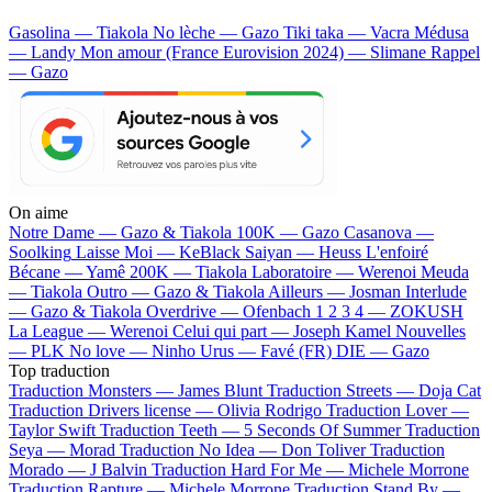
Gasolina — Tiakola
No lèche — Gazo
Tiki taka — Vacra
Médusa
— Landy
Mon amour (France Eurovision 2024) — Slimane
Rappel
— Gazo
On aime
Notre Dame —
Gazo & Tiakola
100K —
Gazo
Casanova —
Soolking
Laisse Moi —
KeBlack
Saiyan —
Heuss L'enfoiré
Bécane —
Yamê
200K —
Tiakola
Laboratoire —
Werenoi
Meuda
—
Tiakola
Outro —
Gazo & Tiakola
Ailleurs —
Josman
Interlude
—
Gazo & Tiakola
Overdrive —
Ofenbach
1 2 3 4 —
ZOKUSH
La League —
Werenoi
Celui qui part —
Joseph Kamel
Nouvelles
—
PLK
No love —
Ninho
Urus —
Favé (FR)
DIE —
Gazo
Top traduction
Traduction Monsters —
James Blunt
Traduction Streets —
Doja Cat
Traduction Drivers license —
Olivia Rodrigo
Traduction Lover —
Taylor Swift
Traduction Teeth —
5 Seconds Of Summer
Traduction
Seya —
Morad
Traduction No Idea —
Don Toliver
Traduction
Morado —
J Balvin
Traduction Hard For Me —
Michele Morrone
Traduction Rapture —
Michele Morrone
Traduction Stand By —