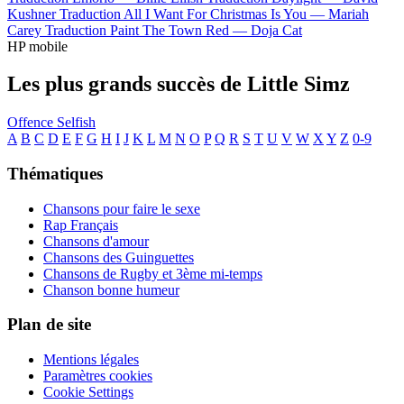
Kushner
Traduction All I Want For Christmas Is You —
Mariah
Carey
Traduction Paint The Town Red —
Doja Cat
HP mobile
Les plus grands succès de Little Simz
Offence
Selfish
A
B
C
D
E
F
G
H
I
J
K
L
M
N
O
P
Q
R
S
T
U
V
W
X
Y
Z
0-9
Thématiques
Chansons pour faire le sexe
Rap Français
Chansons d'amour
Chansons des Guinguettes
Chansons de Rugby et 3ème mi-temps
Chanson bonne humeur
Plan de site
Mentions légales
Paramètres cookies
Cookie Settings