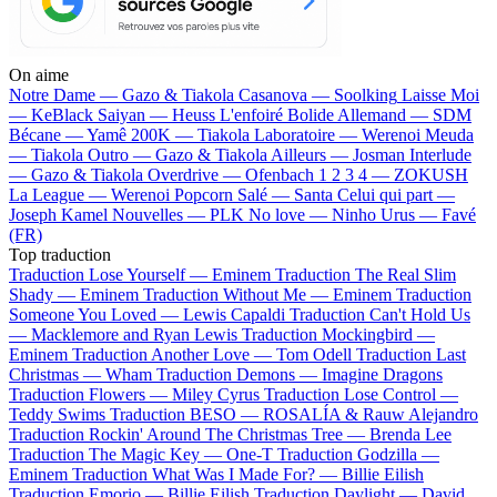
On aime
Notre Dame —
Gazo & Tiakola
Casanova —
Soolking
Laisse Moi
—
KeBlack
Saiyan —
Heuss L'enfoiré
Bolide Allemand —
SDM
Bécane —
Yamê
200K —
Tiakola
Laboratoire —
Werenoi
Meuda
—
Tiakola
Outro —
Gazo & Tiakola
Ailleurs —
Josman
Interlude
—
Gazo & Tiakola
Overdrive —
Ofenbach
1 2 3 4 —
ZOKUSH
La League —
Werenoi
Popcorn Salé —
Santa
Celui qui part —
Joseph Kamel
Nouvelles —
PLK
No love —
Ninho
Urus —
Favé
(FR)
Top traduction
Traduction Lose Yourself —
Eminem
Traduction The Real Slim
Shady —
Eminem
Traduction Without Me —
Eminem
Traduction
Someone You Loved —
Lewis Capaldi
Traduction Can't Hold Us
—
Macklemore and Ryan Lewis
Traduction Mockingbird —
Eminem
Traduction Another Love —
Tom Odell
Traduction Last
Christmas —
Wham
Traduction Demons —
Imagine Dragons
Traduction Flowers —
Miley Cyrus
Traduction Lose Control —
Teddy Swims
Traduction BESO —
ROSALÍA & Rauw Alejandro
Traduction Rockin' Around The Christmas Tree —
Brenda Lee
Traduction The Magic Key —
One-T
Traduction Godzilla —
Eminem
Traduction What Was I Made For? —
Billie Eilish
Traduction Emorio —
Billie Eilish
Traduction Daylight —
David