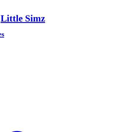
r
Little Simz
es