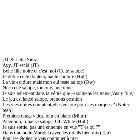
[JT & Little Simz]
Ayy, JT est là (JT)
Belle fille noire et c'est moi (Cette salope)
Je défile cette douleur, haute couture (Huh)
La vie est dure mais mon cul reste au top (Ow)
Née cette salope, toujours une reine
Je suis tellement dans la vérité que je soutiens les trans (Vas-y fille)
Le jeu est lancé salope, prenons position
Les vies noires comptent-elles encore pour ces marques ? (Notez
bien)
Premiers rangs vides, tout en blanc (Mhm)
Attention, rubalise salope, Off White (Huh)
Je suis sortie, pas une ennemie en vue "T'es où ?"
Dans une botte Margiela avec les orteils bien mis (Tap)
Pour les étoiles je vais continuer à tirer