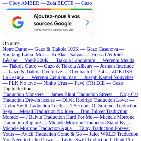
— Oboy
AMBER — Zola
BECTE — Gazo
On aime
Notre Dame —
Gazo & Tiakola
100K —
Gazo
Casanova —
Soolking
Laisse Moi —
KeBlack
Saiyan —
Heuss L'enfoiré
Bécane —
Yamê
200K —
Tiakola
Laboratoire —
Werenoi
Meuda
—
Tiakola
Outro —
Gazo & Tiakola
Ailleurs —
Josman
Interlude
—
Gazo & Tiakola
Overdrive —
Ofenbach
1 2 3 4 —
ZOKUSH
La League —
Werenoi
Celui qui part —
Joseph Kamel
Nouvelles
—
PLK
No love —
Ninho
Urus —
Favé (FR)
DIE —
Gazo
Top traduction
Traduction Monsters —
James Blunt
Traduction Streets —
Doja Cat
Traduction Drivers license —
Olivia Rodrigo
Traduction Lover —
Taylor Swift
Traduction Teeth —
5 Seconds Of Summer
Traduction
Seya —
Morad
Traduction No Idea —
Don Toliver
Traduction
Morado —
J Balvin
Traduction Hard For Me —
Michele Morrone
Traduction Rapture —
Michele Morrone
Traduction Stand By —
Michele Morrone
Traduction Agua —
Tainy
Traduction Forever
Yours —
Avicii
Traduction Come & Go —
Juice WRLD
Traduction
You Need to Calm Down —
Taylor Swift
Traduction I Think I’m