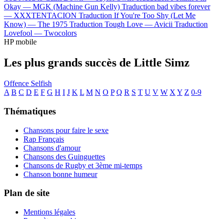
Okay —
MGK (Machine Gun Kelly)
Traduction bad vibes forever
—
XXXTENTACION
Traduction If You're Too Shy (Let Me
Know) —
The 1975
Traduction Tough Love —
Avicii
Traduction
Lovefool —
Twocolors
HP mobile
Les plus grands succès de Little Simz
Offence
Selfish
A
B
C
D
E
F
G
H
I
J
K
L
M
N
O
P
Q
R
S
T
U
V
W
X
Y
Z
0-9
Thématiques
Chansons pour faire le sexe
Rap Français
Chansons d'amour
Chansons des Guinguettes
Chansons de Rugby et 3ème mi-temps
Chanson bonne humeur
Plan de site
Mentions légales