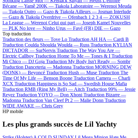
Soolking
Laisse Moi —
KeBlack
Saiyan —
Heuss L'enfoiré
Bécane —
Yamê
200K —
Tiakola
Laboratoire —
Werenoi
Meuda
—
Tiakola
Outro —
Gazo & Tiakola
Ailleurs —
Josman
Interlude
—
Gazo & Tiakola
Overdrive —
Ofenbach
1 2 3 4 —
ZOKUSH
La League —
Werenoi
Celui qui part —
Joseph Kamel
Nouvelles
—
PLK
No love —
Ninho
Urus —
Favé (FR)
DIE —
Gazo
Top traduction
Traduction des fleurs —
Tove Lo
Traduction AH HA —
Cardi B
Traduction Coulda Shoulda Woulda —
Russ
Traduction KYLIAN
DICTADOR —
SurNervis
Traduction The Way You Are —
Electric Callboy
Traduction Home To Me —
Tones & I
Traduction
Mi Chico —
DJ Goja
Traduction My Body Isn't Ready —
Sombr
Traduction Danceteria —
Madonna
Traduction MORNING DEW
(DONK) —
Beyoncé
Traduction Hush —
Muse
Traduction The
Time Of My Life —
Benson Boone
Traduction Camera —
Charli
XCX
Traduction Happiness is So Sad —
Swedish House Mafia
Traduction RMB (Ring My Bell) —
Aitch
Traduction 99% —
Jessie
Reyez
Traduction YOYO —
Don Xhoni
Traduction Bizarre —
Madonna
Traduction Van Cleef Pt 2 —
Malie Donn
Traduction
WIDE AWAKE —
Chris Grey
HP mobile
Les plus grands succès de Lil Yachty
Strike (Holster)
A COLD SUNDAY
Lil Mega Minion
Hate Me