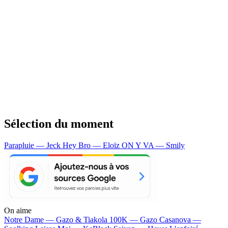
Sélection du moment
Parapluie — Jeck
Hey Bro — Eloïz
ON Y VA — Smily
On aime
Notre Dame —
Gazo & Tiakola
100K —
Gazo
Casanova —