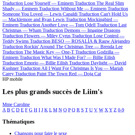
Traduction Lose Yourself —
Eminem
Traduction The Real Slim
Shady —
Eminem
Traduction Without Me —
Eminem
Traduction
Someone You Loved —
Lewis Capaldi
Traduction Can't Hold Us
—
Macklemore and Ryan Lewis
Traduction Mockingbird —
Eminem
Traduction Another Love —
Tom Odell
Traduction Last
Christmas —
Wham
Traduction Demons —
Imagine Dragons
Traduction Flowers —
Miley Cyrus
Traduction Lose Control —
Teddy Swims
Traduction BESO —
ROSALÍA & Rauw Alejandro
Traduction Rockin' Around The Christmas Tree —
Brenda Lee
Traduction The Magic Key —
One-T
Traduction Godzilla —
Eminem
Traduction What Was I Made For? —
Billie Eilish
Traduction Emorio —
Billie Eilish
Traduction Daylight —
David
Kushner
Traduction All I Want For Christmas Is You —
Mariah
Carey
Traduction Paint The Town Red —
Doja Cat
HP mobile
Les plus grands succès de Liim's
Mme Caroline
A
B
C
D
E
F
G
H
I
J
K
L
M
N
O
P
Q
R
S
T
U
V
W
X
Y
Z
0-9
Thématiques
Chansons pour faire le sexe