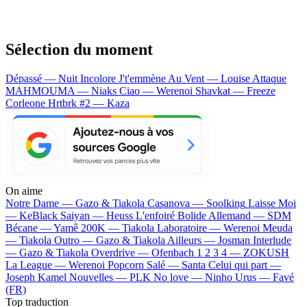
Sélection du moment
Dépassé — Nuit Incolore
J't'emmène Au Vent — Louise Attaque
MAHMOUMA — Niaks
Ciao — Werenoi
Shavkat — Freeze
Corleone
Hrtbrk #2 — Kaza
On aime
Notre Dame —
Gazo & Tiakola
Casanova —
Soolking
Laisse Moi
—
KeBlack
Saiyan —
Heuss L'enfoiré
Bolide Allemand —
SDM
Bécane —
Yamê
200K —
Tiakola
Laboratoire —
Werenoi
Meuda
—
Tiakola
Outro —
Gazo & Tiakola
Ailleurs —
Josman
Interlude
—
Gazo & Tiakola
Overdrive —
Ofenbach
1 2 3 4 —
ZOKUSH
La League —
Werenoi
Popcorn Salé —
Santa
Celui qui part —
Joseph Kamel
Nouvelles —
PLK
No love —
Ninho
Urus —
Favé
(FR)
Top traduction