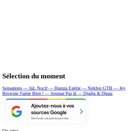
Sélection du moment
Sensations — JuL
Nocif — Hamza
Egérie — Nekfeu
GTB — Jey
Brownie
J'aime Bien ! — Josman
Pas là — Djadja & Dinaz
On aime