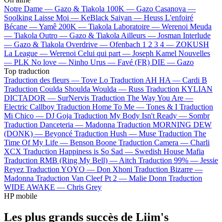
Notre Dame —
Gazo & Tiakola
100K —
Gazo
Casanova —
Soolking
Laisse Moi —
KeBlack
Saiyan —
Heuss L'enfoiré
Bécane —
Yamê
200K —
Tiakola
Laboratoire —
Werenoi
Meuda
—
Tiakola
Outro —
Gazo & Tiakola
Ailleurs —
Josman
Interlude
—
Gazo & Tiakola
Overdrive —
Ofenbach
1 2 3 4 —
ZOKUSH
La League —
Werenoi
Celui qui part —
Joseph Kamel
Nouvelles
—
PLK
No love —
Ninho
Urus —
Favé (FR)
DIE —
Gazo
Top traduction
Traduction des fleurs —
Tove Lo
Traduction AH HA —
Cardi B
Traduction Coulda Shoulda Woulda —
Russ
Traduction KYLIAN
DICTADOR —
SurNervis
Traduction The Way You Are —
Electric Callboy
Traduction Home To Me —
Tones & I
Traduction
Mi Chico —
DJ Goja
Traduction My Body Isn't Ready —
Sombr
Traduction Danceteria —
Madonna
Traduction MORNING DEW
(DONK) —
Beyoncé
Traduction Hush —
Muse
Traduction The
Time Of My Life —
Benson Boone
Traduction Camera —
Charli
XCX
Traduction Happiness is So Sad —
Swedish House Mafia
Traduction RMB (Ring My Bell) —
Aitch
Traduction 99% —
Jessie
Reyez
Traduction YOYO —
Don Xhoni
Traduction Bizarre —
Madonna
Traduction Van Cleef Pt 2 —
Malie Donn
Traduction
WIDE AWAKE —
Chris Grey
HP mobile
Les plus grands succès de Liim's