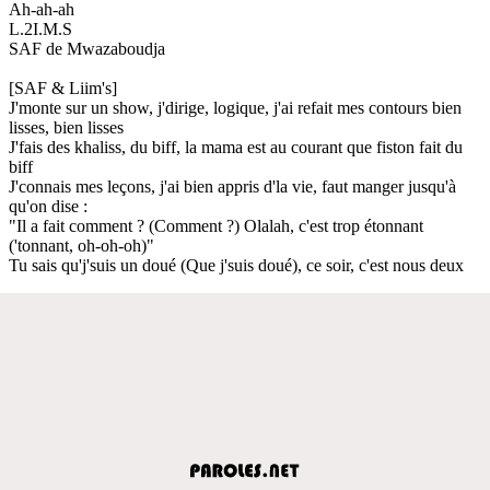
Ah-ah-ah
L.2I.M.S
SAF de Mwazaboudja
[SAF & Liim's]
J'monte sur un show, j'dirige, logique, j'ai refait mes contours bien
lisses, bien lisses
J'fais des khaliss, du biff, la mama est au courant que fiston fait du
biff
J'connais mes leçons, j'ai bien appris d'la vie, faut manger jusqu'à
qu'on dise :
"Il a fait comment ? (Comment ?) Olalah, c'est trop étonnant
('tonnant, oh-oh-oh)"
Tu sais qu'j'suis un doué (Que j'suis doué), ce soir, c'est nous deux