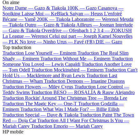
On aime
Notre Dame —
Gazo & Tiakola
100K —
Gazo
Casanova —
Soolking
Laisse Moi —
KeBlack
Saiyan —
Heuss L'enfoiré
Bécane —
Yamê
200K —
Tiakola
Laboratoire —
Werenoi
Meuda
—
Tiakola
Outro —
Gazo & Tiakola
Ailleurs —
Josman
Interlude
—
Gazo & Tiakola
Overdrive —
Ofenbach
1 2 3 4 —
ZOKUSH
La League —
Werenoi
Celui qui part —
Joseph Kamel
Nouvelles
—
PLK
No love —
Ninho
Urus —
Favé (FR)
DIE —
Gazo
Top traduction
Traduction Lose Yourself —
Eminem
Traduction The Real Slim
Shady —
Eminem
Traduction Without Me —
Eminem
Traduction
Someone You Loved —
Lewis Capaldi
Traduction Another Love
—
Tom Odell
Traduction Mockingbird —
Eminem
Traduction Can't
Hold Us —
Macklemore and Ryan Lewis
Traduction Last
Christmas —
Wham
Traduction Demons —
Imagine Dragons
Traduction Flowers —
Miley Cyrus
Traduction Lose Control —
Teddy Swims
Traduction BESO —
ROSALÍA & Rauw Alejandro
Traduction Rockin' Around The Christmas Tree —
Brenda Lee
Traduction The Magic Key —
One-T
Traduction Godzilla —
Eminem
Traduction What Was I Made For? —
Billie Eilish
Traduction Special —
Dave & Tiakola
Traduction Paint The Town
Red —
Doja Cat
Traduction All I Want For Christmas Is You —
Mariah Carey
Traduction Emorio —
Mariah Carey
HP mobile