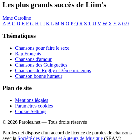
Les plus grands succès de Liim's
Mme Caroline
A
B
C
D
E
F
G
H
I
J
K
L
M
N
O
P
Q
R
S
T
U
V
W
X
Y
Z
0-9
Thématiques
Chansons pour faire le sexe
Rap Français
Chansons d'amour
Chansons des Guinguettes
Chansons de Rugby et 3ème mi-temps
Chanson bonne humeur
Plan de site
Mentions légales
Paramètres cookies
Cookie Settings
© 2026 Paroles.net — Tous droits réservés
Paroles.net dispose d'un accord de licence de paroles de chansons
avec la
Société des Editeurs et Auteurs de Musique
(SEAM)