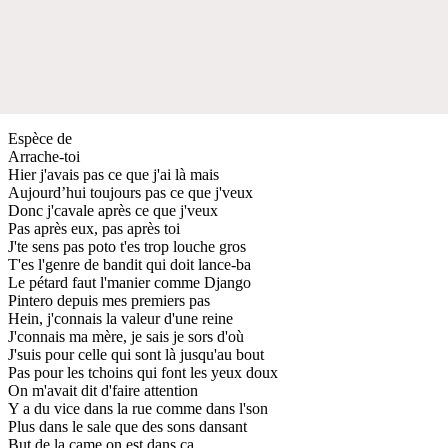
Espèce de
Arrache-toi
Hier j'avais pas ce que j'ai là mais
Aujourd’hui toujours pas ce que j'veux
Donc j'cavale après ce que j'veux
Pas après eux, pas après toi
J'te sens pas poto t'es trop louche gros
T'es l'genre de bandit qui doit lance-ba
Le pétard faut l'manier comme Django
Pintero depuis mes premiers pas
Hein, j'connais la valeur d'une reine
J'connais ma mère, je sais je sors d'où
J'suis pour celle qui sont là jusqu'au bout
Pas pour les tchoins qui font les yeux doux
On m'avait dit d'faire attention
Y a du vice dans la rue comme dans l'son
Plus dans le sale que des sons dansant
But de la came on est dans ça