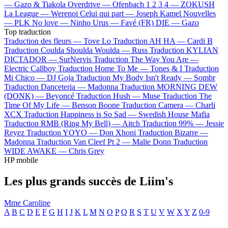
—
Gazo & Tiakola
Overdrive —
Ofenbach
1 2 3 4 —
ZOKUSH
La League —
Werenoi
Celui qui part —
Joseph Kamel
Nouvelles
—
PLK
No love —
Ninho
Urus —
Favé (FR)
DIE —
Gazo
Top traduction
Traduction des fleurs —
Tove Lo
Traduction AH HA —
Cardi B
Traduction Coulda Shoulda Woulda —
Russ
Traduction KYLIAN
DICTADOR —
SurNervis
Traduction The Way You Are —
Electric Callboy
Traduction Home To Me —
Tones & I
Traduction
Mi Chico —
DJ Goja
Traduction My Body Isn't Ready —
Sombr
Traduction Danceteria —
Madonna
Traduction MORNING DEW
(DONK) —
Beyoncé
Traduction Hush —
Muse
Traduction The
Time Of My Life —
Benson Boone
Traduction Camera —
Charli
XCX
Traduction Happiness is So Sad —
Swedish House Mafia
Traduction RMB (Ring My Bell) —
Aitch
Traduction 99% —
Jessie
Reyez
Traduction YOYO —
Don Xhoni
Traduction Bizarre —
Madonna
Traduction Van Cleef Pt 2 —
Malie Donn
Traduction
WIDE AWAKE —
Chris Grey
HP mobile
Les plus grands succès de Liim's
Mme Caroline
A
B
C
D
E
F
G
H
I
J
K
L
M
N
O
P
Q
R
S
T
U
V
W
X
Y
Z
0-9