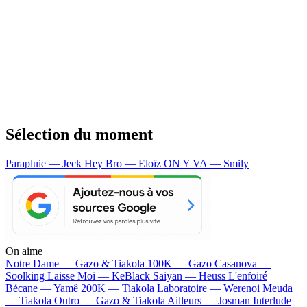
Sélection du moment
Parapluie — Jeck
Hey Bro — Eloïz
ON Y VA — Smily
On aime
Notre Dame —
Gazo & Tiakola
100K —
Gazo
Casanova —
Soolking
Laisse Moi —
KeBlack
Saiyan —
Heuss L'enfoiré
Bécane —
Yamê
200K —
Tiakola
Laboratoire —
Werenoi
Meuda
—
Tiakola
Outro —
Gazo & Tiakola
Ailleurs —
Josman
Interlude