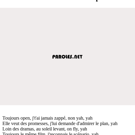
Toujours open, j't'ai jamais zappé, non yah, yah
Elle veut des promesses, j'lui demande d'admirer le plan, yah
Loin des dramas, au soleil levant, on fly, yah
Toujours le même film, j'reconnais le scénario, yah