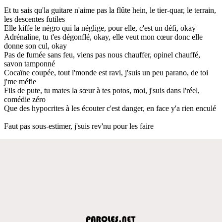
Et tu sais qu'la guitare n'aime pas la flûte hein, le tier-quar, le terrain,
les descentes futiles
Elle kiffe le négro qui la néglige, pour elle, c'est un défi, okay
Adrénaline, tu t'es dégonflé, okay, elle veut mon cœur donc elle
donne son cul, okay
Pas de fumée sans feu, viens pas nous chauffer, opinel chauffé,
savon tamponné
Cocaïne coupée, tout l'monde est ravi, j'suis un peu parano, de toi
j'me méfie
Fils de pute, tu mates la sœur à tes potos, moi, j'suis dans l'réel,
comédie zéro
Que des hypocrites à les écouter c'est danger, en face y'a rien enculé
Faut pas sous-estimer, j'suis rev'nu pour les faire