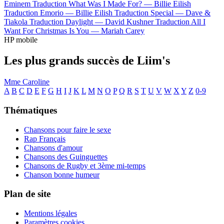
Eminem
Traduction What Was I Made For? —
Billie Eilish
Traduction Emorio —
Billie Eilish
Traduction Special —
Dave &
Tiakola
Traduction Daylight —
David Kushner
Traduction All I
Want For Christmas Is You —
Mariah Carey
HP mobile
Les plus grands succès de Liim's
Mme Caroline
A
B
C
D
E
F
G
H
I
J
K
L
M
N
O
P
Q
R
S
T
U
V
W
X
Y
Z
0-9
Thématiques
Chansons pour faire le sexe
Rap Français
Chansons d'amour
Chansons des Guinguettes
Chansons de Rugby et 3ème mi-temps
Chanson bonne humeur
Plan de site
Mentions légales
Paramètres cookies