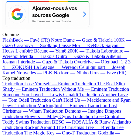
On aime
FlashBack —
Favé (FR)
Notre Dame —
Gazo & Tiakola
100K —
Gazo
Casanova —
Soolking
Laisse Moi —
KeBlack
Saiyan —
Heuss L'enfoiré
Bécane —
Yamê
200K —
Tiakola
Laboratoire —
Werenoi
Meuda —
Tiakola
Outro —
Gazo & Tiakola
Ailleurs —
Josman
Interlude —
Gazo & Tiakola
Overdrive —
Ofenbach
1 2 3
4 —
ZOKUSH
La League —
Werenoi
Celui qui part —
Joseph
Kamel
Nouvelles —
PLK
No love —
Ninho
Urus —
Favé (FR)
Top traduction
Traduction Lose Yourself —
Eminem
Traduction The Real Slim
Shady —
Eminem
Traduction Without Me —
Eminem
Traduction
Someone You Loved —
Lewis Capaldi
Traduction Another Love
—
Tom Odell
Traduction Can't Hold Us —
Macklemore and Ryan
Lewis
Traduction Mockingbird —
Eminem
Traduction Last
Christmas —
Wham
Traduction Demons —
Imagine Dragons
Traduction Flowers —
Miley Cyrus
Traduction Lose Control —
Teddy Swims
Traduction BESO —
ROSALÍA & Rauw Alejandro
Traduction Rockin' Around The Christmas Tree —
Brenda Lee
Traduction The Magic Key —
One-T
Traduction Godzilla —