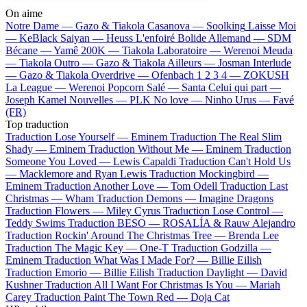
On aime
Notre Dame —
Gazo & Tiakola
Casanova —
Soolking
Laisse Moi
—
KeBlack
Saiyan —
Heuss L'enfoiré
Bolide Allemand —
SDM
Bécane —
Yamê
200K —
Tiakola
Laboratoire —
Werenoi
Meuda
—
Tiakola
Outro —
Gazo & Tiakola
Ailleurs —
Josman
Interlude
—
Gazo & Tiakola
Overdrive —
Ofenbach
1 2 3 4 —
ZOKUSH
La League —
Werenoi
Popcorn Salé —
Santa
Celui qui part —
Joseph Kamel
Nouvelles —
PLK
No love —
Ninho
Urus —
Favé
(FR)
Top traduction
Traduction Lose Yourself —
Eminem
Traduction The Real Slim
Shady —
Eminem
Traduction Without Me —
Eminem
Traduction
Someone You Loved —
Lewis Capaldi
Traduction Can't Hold Us
—
Macklemore and Ryan Lewis
Traduction Mockingbird —
Eminem
Traduction Another Love —
Tom Odell
Traduction Last
Christmas —
Wham
Traduction Demons —
Imagine Dragons
Traduction Flowers —
Miley Cyrus
Traduction Lose Control —
Teddy Swims
Traduction BESO —
ROSALÍA & Rauw Alejandro
Traduction Rockin' Around The Christmas Tree —
Brenda Lee
Traduction The Magic Key —
One-T
Traduction Godzilla —
Eminem
Traduction What Was I Made For? —
Billie Eilish
Traduction Emorio —
Billie Eilish
Traduction Daylight —
David
Kushner
Traduction All I Want For Christmas Is You —
Mariah
Carey
Traduction Paint The Town Red —
Doja Cat