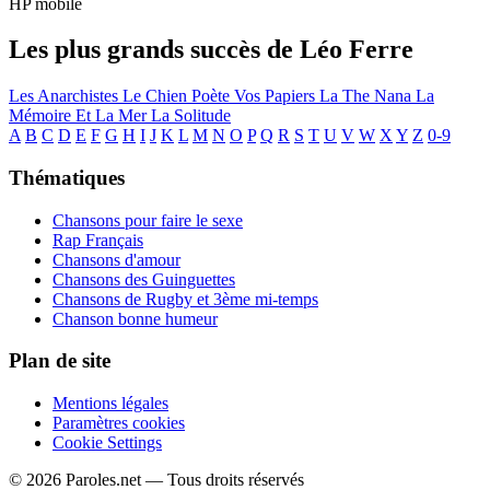
HP mobile
Les plus grands succès de Léo Ferre
Les Anarchistes
Le Chien
Poète Vos Papiers
La The Nana
La
Mémoire Et La Mer
La Solitude
A
B
C
D
E
F
G
H
I
J
K
L
M
N
O
P
Q
R
S
T
U
V
W
X
Y
Z
0-9
Thématiques
Chansons pour faire le sexe
Rap Français
Chansons d'amour
Chansons des Guinguettes
Chansons de Rugby et 3ème mi-temps
Chanson bonne humeur
Plan de site
Mentions légales
Paramètres cookies
Cookie Settings
© 2026 Paroles.net — Tous droits réservés