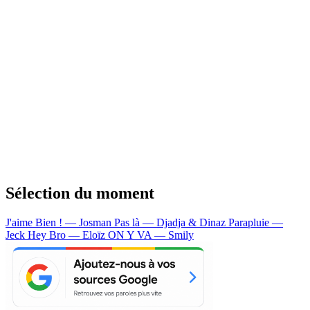
Sélection du moment
J'aime Bien ! — Josman
Pas là — Djadja & Dinaz
Parapluie —
Jeck
Hey Bro — Eloïz
ON Y VA — Smily