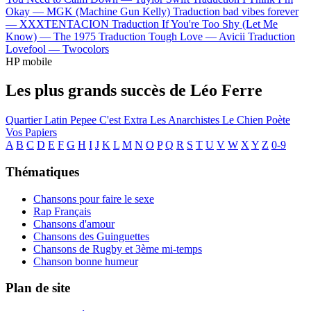
Okay —
MGK (Machine Gun Kelly)
Traduction bad vibes forever
—
XXXTENTACION
Traduction If You're Too Shy (Let Me
Know) —
The 1975
Traduction Tough Love —
Avicii
Traduction
Lovefool —
Twocolors
HP mobile
Les plus grands succès de Léo Ferre
Quartier Latin
Pepee
C'est Extra
Les Anarchistes
Le Chien
Poète
Vos Papiers
A
B
C
D
E
F
G
H
I
J
K
L
M
N
O
P
Q
R
S
T
U
V
W
X
Y
Z
0-9
Thématiques
Chansons pour faire le sexe
Rap Français
Chansons d'amour
Chansons des Guinguettes
Chansons de Rugby et 3ème mi-temps
Chanson bonne humeur
Plan de site