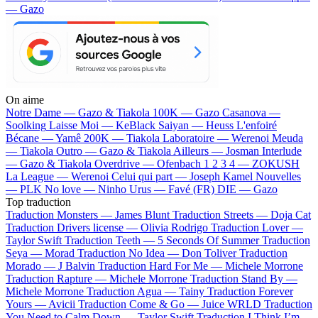
— Gazo
On aime
Notre Dame —
Gazo & Tiakola
100K —
Gazo
Casanova —
Soolking
Laisse Moi —
KeBlack
Saiyan —
Heuss L'enfoiré
Bécane —
Yamê
200K —
Tiakola
Laboratoire —
Werenoi
Meuda
—
Tiakola
Outro —
Gazo & Tiakola
Ailleurs —
Josman
Interlude
—
Gazo & Tiakola
Overdrive —
Ofenbach
1 2 3 4 —
ZOKUSH
La League —
Werenoi
Celui qui part —
Joseph Kamel
Nouvelles
—
PLK
No love —
Ninho
Urus —
Favé (FR)
DIE —
Gazo
Top traduction
Traduction Monsters —
James Blunt
Traduction Streets —
Doja Cat
Traduction Drivers license —
Olivia Rodrigo
Traduction Lover —
Taylor Swift
Traduction Teeth —
5 Seconds Of Summer
Traduction
Seya —
Morad
Traduction No Idea —
Don Toliver
Traduction
Morado —
J Balvin
Traduction Hard For Me —
Michele Morrone
Traduction Rapture —
Michele Morrone
Traduction Stand By —
Michele Morrone
Traduction Agua —
Tainy
Traduction Forever
Yours —
Avicii
Traduction Come & Go —
Juice WRLD
Traduction
You Need to Calm Down —
Taylor Swift
Traduction I Think I’m