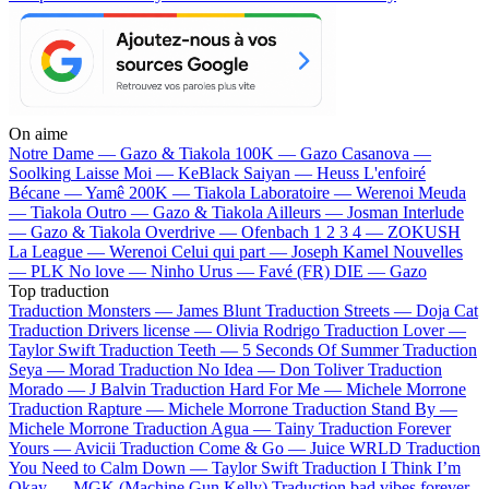
On aime
Notre Dame —
Gazo & Tiakola
100K —
Gazo
Casanova —
Soolking
Laisse Moi —
KeBlack
Saiyan —
Heuss L'enfoiré
Bécane —
Yamê
200K —
Tiakola
Laboratoire —
Werenoi
Meuda
—
Tiakola
Outro —
Gazo & Tiakola
Ailleurs —
Josman
Interlude
—
Gazo & Tiakola
Overdrive —
Ofenbach
1 2 3 4 —
ZOKUSH
La League —
Werenoi
Celui qui part —
Joseph Kamel
Nouvelles
—
PLK
No love —
Ninho
Urus —
Favé (FR)
DIE —
Gazo
Top traduction
Traduction Monsters —
James Blunt
Traduction Streets —
Doja Cat
Traduction Drivers license —
Olivia Rodrigo
Traduction Lover —
Taylor Swift
Traduction Teeth —
5 Seconds Of Summer
Traduction
Seya —
Morad
Traduction No Idea —
Don Toliver
Traduction
Morado —
J Balvin
Traduction Hard For Me —
Michele Morrone
Traduction Rapture —
Michele Morrone
Traduction Stand By —
Michele Morrone
Traduction Agua —
Tainy
Traduction Forever
Yours —
Avicii
Traduction Come & Go —
Juice WRLD
Traduction
You Need to Calm Down —
Taylor Swift
Traduction I Think I’m
Okay —
MGK (Machine Gun Kelly)
Traduction bad vibes forever