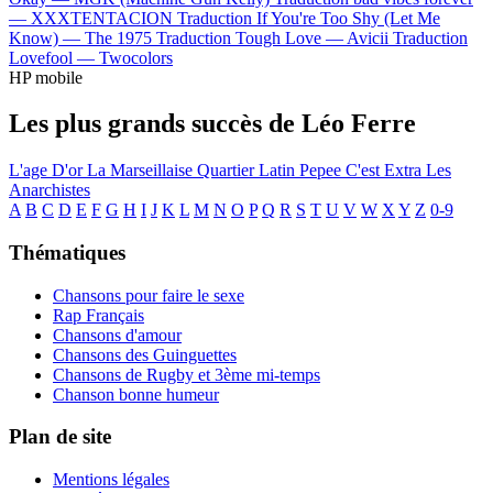
—
XXXTENTACION
Traduction If You're Too Shy (Let Me
Know) —
The 1975
Traduction Tough Love —
Avicii
Traduction
Lovefool —
Twocolors
HP mobile
Les plus grands succès de Léo Ferre
L'age D'or
La Marseillaise
Quartier Latin
Pepee
C'est Extra
Les
Anarchistes
A
B
C
D
E
F
G
H
I
J
K
L
M
N
O
P
Q
R
S
T
U
V
W
X
Y
Z
0-9
Thématiques
Chansons pour faire le sexe
Rap Français
Chansons d'amour
Chansons des Guinguettes
Chansons de Rugby et 3ème mi-temps
Chanson bonne humeur
Plan de site
Mentions légales