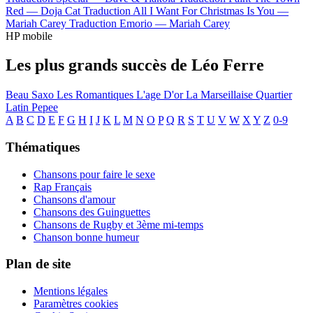
Red —
Doja Cat
Traduction All I Want For Christmas Is You —
Mariah Carey
Traduction Emorio —
Mariah Carey
HP mobile
Les plus grands succès de Léo Ferre
Beau Saxo
Les Romantiques
L'age D'or
La Marseillaise
Quartier
Latin
Pepee
A
B
C
D
E
F
G
H
I
J
K
L
M
N
O
P
Q
R
S
T
U
V
W
X
Y
Z
0-9
Thématiques
Chansons pour faire le sexe
Rap Français
Chansons d'amour
Chansons des Guinguettes
Chansons de Rugby et 3ème mi-temps
Chanson bonne humeur
Plan de site
Mentions légales
Paramètres cookies