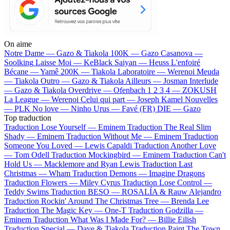
On aime
Notre Dame —
Gazo & Tiakola
100K —
Gazo
Casanova —
Soolking
Laisse Moi —
KeBlack
Saiyan —
Heuss L'enfoiré
Bécane —
Yamê
200K —
Tiakola
Laboratoire —
Werenoi
Meuda
—
Tiakola
Outro —
Gazo & Tiakola
Ailleurs —
Josman
Interlude
—
Gazo & Tiakola
Overdrive —
Ofenbach
1 2 3 4 —
ZOKUSH
La League —
Werenoi
Celui qui part —
Joseph Kamel
Nouvelles
—
PLK
No love —
Ninho
Urus —
Favé (FR)
DIE —
Gazo
Top traduction
Traduction Lose Yourself —
Eminem
Traduction The Real Slim
Shady —
Eminem
Traduction Without Me —
Eminem
Traduction
Someone You Loved —
Lewis Capaldi
Traduction Another Love
—
Tom Odell
Traduction Mockingbird —
Eminem
Traduction Can't
Hold Us —
Macklemore and Ryan Lewis
Traduction Last
Christmas —
Wham
Traduction Demons —
Imagine Dragons
Traduction Flowers —
Miley Cyrus
Traduction Lose Control —
Teddy Swims
Traduction BESO —
ROSALÍA & Rauw Alejandro
Traduction Rockin' Around The Christmas Tree —
Brenda Lee
Traduction The Magic Key —
One-T
Traduction Godzilla —
Eminem
Traduction What Was I Made For? —
Billie Eilish
Traduction Special —
Dave & Tiakola
Traduction Paint The Town