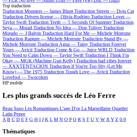
—
PLK
No love —
Ninho
Urus —
Favé (FR)
DIE —
Gazo
Top traduction
Traduction Monsters —
James Blunt
Traduction Streets —
Doja Cat
Traduction Drivers license —
Olivia Rodrigo
Traduction Lover —
Taylor Swift
Traduction Teeth —
5 Seconds Of Summer
Traduction
Seya —
Morad
Traduction No Idea —
Don Toliver
Traduction
Morado —
J Balvin
Traduction Hard For Me —
Michele Morrone
Traduction Rapture —
Michele Morrone
Traduction Stand By —
Michele Morrone
Traduction Agua —
Tainy
Traduction Forever
Yours —
Avicii
Traduction Come & Go —
Juice WRLD
Traduction
You Need to Calm Down —
Taylor Swift
Traduction I Think I’m
Okay —
MGK (Machine Gun Kelly)
Traduction bad vibes forever
—
XXXTENTACION
Traduction If You're Too Shy (Let Me
Know) —
The 1975
Traduction Tough Love —
Avicii
Traduction
Lovefool —
Twocolors
HP mobile
Les plus grands succès de Léo Ferre
Beau Saxo
Les Romantiques
L'age D'or
La Marseillaise
Quartier
Latin
Pepee
A
B
C
D
E
F
G
H
I
J
K
L
M
N
O
P
Q
R
S
T
U
V
W
X
Y
Z
0-9
Thématiques