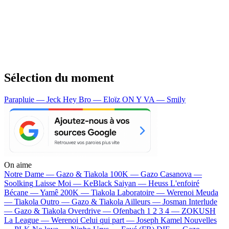
Sélection du moment
Parapluie — Jeck
Hey Bro — Eloïz
ON Y VA — Smily
On aime
Notre Dame —
Gazo & Tiakola
100K —
Gazo
Casanova —
Soolking
Laisse Moi —
KeBlack
Saiyan —
Heuss L'enfoiré
Bécane —
Yamê
200K —
Tiakola
Laboratoire —
Werenoi
Meuda
—
Tiakola
Outro —
Gazo & Tiakola
Ailleurs —
Josman
Interlude
—
Gazo & Tiakola
Overdrive —
Ofenbach
1 2 3 4 —
ZOKUSH
La League —
Werenoi
Celui qui part —
Joseph Kamel
Nouvelles