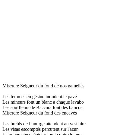
Miserere Seigneur du fond de nos gamelles
Les femmes en gésine inondent le pavé
Les mineurs font un blanc à chaque lavabo
Les souffleurs de Baccara font des bancos
Miserere Seigneur du fond des encavés
Les brebis de Panurge attendent au vestiaire
Les visas escomptés percutent sur l'azur
La queue chez l'épicier jouit contre le mur