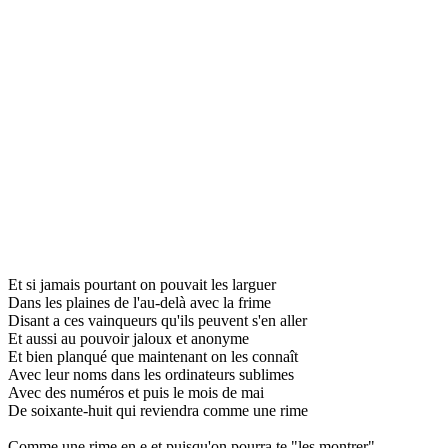
Et si jamais pourtant on pouvait les larguer
Dans les plaines de l'au-delà avec la frime
Disant a ces vainqueurs qu'ils peuvent s'en aller
Et aussi au pouvoir jaloux et anonyme
Et bien planqué que maintenant on les connaît
Avec leur noms dans les ordinateurs sublimes
Avec des numéros et puis le mois de mai
De soixante-huit qui reviendra comme une rime
Comme une rime en e et puisqu'on pourra te "les montrer"