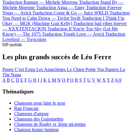
Traduction Rapture —
Michele Morrone
Traduction Stand By —
Michele Morrone
Traduction Agua —
Tainy
Traduction Forever
Yours —
Avicii
Traduction Come & Go —
Juice WRLD
Traduction
You Need to Calm Down —
Taylor Swift
Traduction I Think I’m
Okay —
MGK (Machine Gun Kelly)
Traduction bad vibes forever
—
XXXTENTACION
Traduction If You're Too Shy (Let Me
Know) —
The 1975
Traduction Tough Love —
Avicii
Traduction
Lovefool —
Twocolors
HP mobile
Les plus grands succès de Léo Ferre
Pepee
C'est Extra
Les Anarchistes
Le Chien
Poète Vos Papiers
La
The Nana
A
B
C
D
E
F
G
H
I
J
K
L
M
N
O
P
Q
R
S
T
U
V
W
X
Y
Z
0-9
Thématiques
Chansons pour faire le sexe
Rap Français
Chansons d'amour
Chansons des Guinguettes
Chansons de Rugby et 3ème mi-temps
Chanson bonne humeur