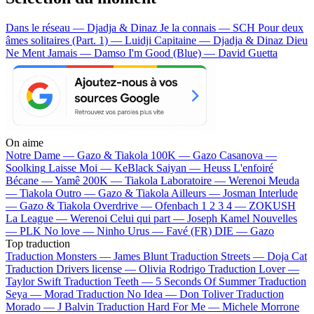
Dans le réseau — Djadja & Dinaz
Je la connais — SCH
Pour deux
âmes solitaires (Part. 1) — Luidji
Capitaine — Djadja & Dinaz
Dieu
Ne Ment Jamais — Damso
I'm Good (Blue) — David Guetta
On aime
Notre Dame —
Gazo & Tiakola
100K —
Gazo
Casanova —
Soolking
Laisse Moi —
KeBlack
Saiyan —
Heuss L'enfoiré
Bécane —
Yamê
200K —
Tiakola
Laboratoire —
Werenoi
Meuda
—
Tiakola
Outro —
Gazo & Tiakola
Ailleurs —
Josman
Interlude
—
Gazo & Tiakola
Overdrive —
Ofenbach
1 2 3 4 —
ZOKUSH
La League —
Werenoi
Celui qui part —
Joseph Kamel
Nouvelles
—
PLK
No love —
Ninho
Urus —
Favé (FR)
DIE —
Gazo
Top traduction
Traduction Monsters —
James Blunt
Traduction Streets —
Doja Cat
Traduction Drivers license —
Olivia Rodrigo
Traduction Lover —
Taylor Swift
Traduction Teeth —
5 Seconds Of Summer
Traduction
Seya —
Morad
Traduction No Idea —
Don Toliver
Traduction
Morado —
J Balvin
Traduction Hard For Me —
Michele Morrone