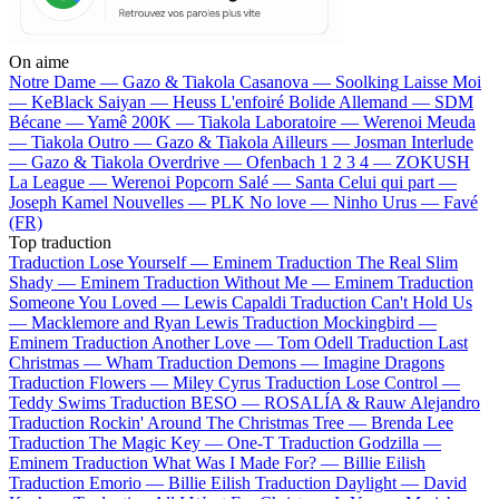
On aime
Notre Dame —
Gazo & Tiakola
Casanova —
Soolking
Laisse Moi
—
KeBlack
Saiyan —
Heuss L'enfoiré
Bolide Allemand —
SDM
Bécane —
Yamê
200K —
Tiakola
Laboratoire —
Werenoi
Meuda
—
Tiakola
Outro —
Gazo & Tiakola
Ailleurs —
Josman
Interlude
—
Gazo & Tiakola
Overdrive —
Ofenbach
1 2 3 4 —
ZOKUSH
La League —
Werenoi
Popcorn Salé —
Santa
Celui qui part —
Joseph Kamel
Nouvelles —
PLK
No love —
Ninho
Urus —
Favé
(FR)
Top traduction
Traduction Lose Yourself —
Eminem
Traduction The Real Slim
Shady —
Eminem
Traduction Without Me —
Eminem
Traduction
Someone You Loved —
Lewis Capaldi
Traduction Can't Hold Us
—
Macklemore and Ryan Lewis
Traduction Mockingbird —
Eminem
Traduction Another Love —
Tom Odell
Traduction Last
Christmas —
Wham
Traduction Demons —
Imagine Dragons
Traduction Flowers —
Miley Cyrus
Traduction Lose Control —
Teddy Swims
Traduction BESO —
ROSALÍA & Rauw Alejandro
Traduction Rockin' Around The Christmas Tree —
Brenda Lee
Traduction The Magic Key —
One-T
Traduction Godzilla —
Eminem
Traduction What Was I Made For? —
Billie Eilish
Traduction Emorio —
Billie Eilish
Traduction Daylight —
David