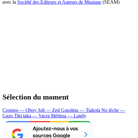
avec la
Société des Editeurs et Auteurs de Musique
(SEAM)
Sélection du moment
Cosmos — Oboy
Joli — Zed
Gasolina — Tiakola
No lèche —
Gazo
Tiki taka — Vacra
Médusa — Landy