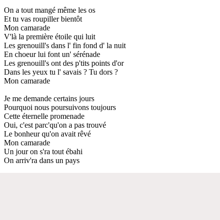
On a tout mangé même les os
Et tu vas roupiller bientôt
Mon camarade
V'là la première étoile qui luit
Les grenouill's dans l' fin fond d' la nuit
En choeur lui font un' sérénade
Les grenouill's ont des p'tits points d'or
Dans les yeux tu l' savais ? Tu dors ?
Mon camarade
Je me demande certains jours
Pourquoi nous poursuivons toujours
Cette éternelle promenade
Oui, c'est parc'qu'on a pas trouvé
Le bonheur qu'on avait rêvé
Mon camarade
Un jour on s'ra tout ébahi
On arriv'ra dans un pays