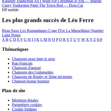
Kushner
Traduction All I Want For Christmas Is You —
Mariah
Carey
Traduction Paint The Town Red —
Doja Cat
HP mobile
Les plus grands succès de Léo Ferre
Beau Saxo
Les Romantiques
L'age D'or
La Marseillaise
Quartier
Latin
Pepee
A
B
C
D
E
F
G
H
I
J
K
L
M
N
O
P
Q
R
S
T
U
V
W
X
Y
Z
0-9
Thématiques
Chansons pour faire le sexe
Rap Français
Chansons d'amour
Chansons des Guinguettes
Chansons de Rugby et 3ème mi-temps
Chanson bonne humeur
Plan de site
Mentions légales
Paramètres cookies
Cookie Settings