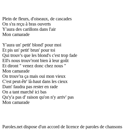
Plein de fleurs, d'oiseaux, de cascades
On s'ra reçu à bras ouverts
Y'aura des carillons dans l'air
Mon camarade
Y'aura un' petit' blond' pour moi
Et pis un' petit' brun' pour toi
Qui trouv's que les blond's c'est trop fade
Ell's nous trouv'ront bien à leur goût
Et diront " venez donc chez nous "
Mon camarade
On trouv'ra ça mais oui mon vieux
C'est peut-êtr' là-haut dans les cieux
Dam' faudra pas rester en rade
On a tant marché ici bas
Qu'y'a pas d' raison qu'on n'y arriv' pas
Mon camarade
Paroles.net dispose d'un accord de licence de paroles de chansons