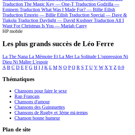
Traduction The Magic Key —
One-T
Traduction Godzilla —
Eminem
Traduction What Was I Made For? —
Billie Eilish
Traduction Emorio —
Billie Eilish
Traduction Special —
Dave &
Tiakola
Traduction Daylight —
David Kushner
Traduction All I
Want For Christmas Is You —
Mariah Carey
HP mobile
Les plus grands succès de Léo Ferre
La The Nana
La Mémoire Et La Mer
La Solitude
L'oppression
Ni
Dieu Ni Maître
L'espoir
A
B
C
D
E
F
G
H
I
J
K
L
M
N
O
P
Q
R
S
T
U
V
W
X
Y
Z
0-9
Thématiques
Chansons pour faire le sexe
Rap Français
Chansons d'amour
Chansons des Guinguettes
Chansons de Rugby et 3ème mi-temps
Chanson bonne humeur
Plan de site