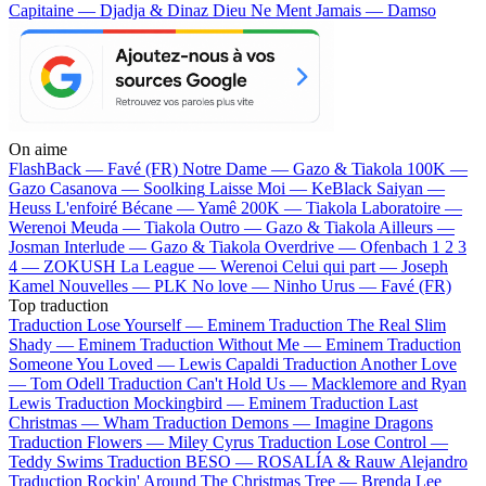
Capitaine — Djadja & Dinaz
Dieu Ne Ment Jamais — Damso
On aime
FlashBack —
Favé (FR)
Notre Dame —
Gazo & Tiakola
100K —
Gazo
Casanova —
Soolking
Laisse Moi —
KeBlack
Saiyan —
Heuss L'enfoiré
Bécane —
Yamê
200K —
Tiakola
Laboratoire —
Werenoi
Meuda —
Tiakola
Outro —
Gazo & Tiakola
Ailleurs —
Josman
Interlude —
Gazo & Tiakola
Overdrive —
Ofenbach
1 2 3
4 —
ZOKUSH
La League —
Werenoi
Celui qui part —
Joseph
Kamel
Nouvelles —
PLK
No love —
Ninho
Urus —
Favé (FR)
Top traduction
Traduction Lose Yourself —
Eminem
Traduction The Real Slim
Shady —
Eminem
Traduction Without Me —
Eminem
Traduction
Someone You Loved —
Lewis Capaldi
Traduction Another Love
—
Tom Odell
Traduction Can't Hold Us —
Macklemore and Ryan
Lewis
Traduction Mockingbird —
Eminem
Traduction Last
Christmas —
Wham
Traduction Demons —
Imagine Dragons
Traduction Flowers —
Miley Cyrus
Traduction Lose Control —
Teddy Swims
Traduction BESO —
ROSALÍA & Rauw Alejandro
Traduction Rockin' Around The Christmas Tree —
Brenda Lee