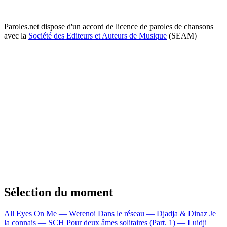
Paroles.net dispose d'un accord de licence de paroles de chansons
avec la
Société des Editeurs et Auteurs de Musique
(SEAM)
Sélection du moment
All Eyes On Me — Werenoi
Dans le réseau — Djadja & Dinaz
Je
la connais — SCH
Pour deux âmes solitaires (Part. 1) — Luidji