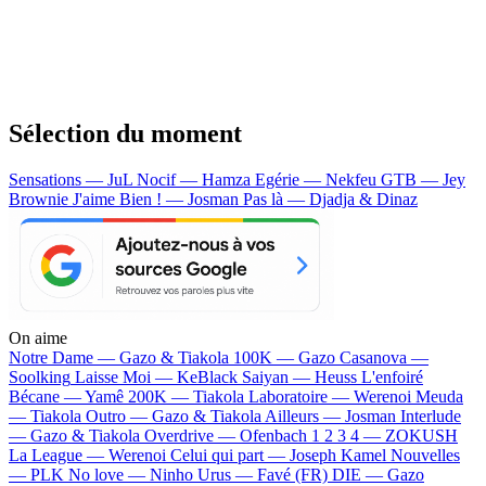
Sélection du moment
Sensations — JuL
Nocif — Hamza
Egérie — Nekfeu
GTB — Jey
Brownie
J'aime Bien ! — Josman
Pas là — Djadja & Dinaz
On aime
Notre Dame —
Gazo & Tiakola
100K —
Gazo
Casanova —
Soolking
Laisse Moi —
KeBlack
Saiyan —
Heuss L'enfoiré
Bécane —
Yamê
200K —
Tiakola
Laboratoire —
Werenoi
Meuda
—
Tiakola
Outro —
Gazo & Tiakola
Ailleurs —
Josman
Interlude
—
Gazo & Tiakola
Overdrive —
Ofenbach
1 2 3 4 —
ZOKUSH
La League —
Werenoi
Celui qui part —
Joseph Kamel
Nouvelles
—
PLK
No love —
Ninho
Urus —
Favé (FR)
DIE —
Gazo