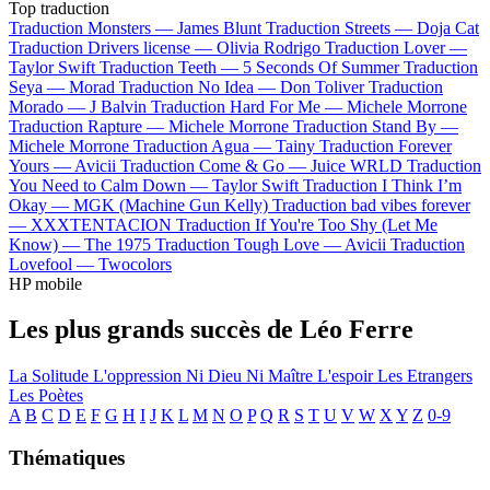
Top traduction
Traduction Monsters —
James Blunt
Traduction Streets —
Doja Cat
Traduction Drivers license —
Olivia Rodrigo
Traduction Lover —
Taylor Swift
Traduction Teeth —
5 Seconds Of Summer
Traduction
Seya —
Morad
Traduction No Idea —
Don Toliver
Traduction
Morado —
J Balvin
Traduction Hard For Me —
Michele Morrone
Traduction Rapture —
Michele Morrone
Traduction Stand By —
Michele Morrone
Traduction Agua —
Tainy
Traduction Forever
Yours —
Avicii
Traduction Come & Go —
Juice WRLD
Traduction
You Need to Calm Down —
Taylor Swift
Traduction I Think I’m
Okay —
MGK (Machine Gun Kelly)
Traduction bad vibes forever
—
XXXTENTACION
Traduction If You're Too Shy (Let Me
Know) —
The 1975
Traduction Tough Love —
Avicii
Traduction
Lovefool —
Twocolors
HP mobile
Les plus grands succès de Léo Ferre
La Solitude
L'oppression
Ni Dieu Ni Maître
L'espoir
Les Etrangers
Les Poètes
A
B
C
D
E
F
G
H
I
J
K
L
M
N
O
P
Q
R
S
T
U
V
W
X
Y
Z
0-9
Thématiques