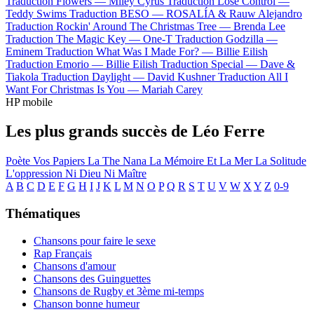
Traduction Flowers —
Miley Cyrus
Traduction Lose Control —
Teddy Swims
Traduction BESO —
ROSALÍA & Rauw Alejandro
Traduction Rockin' Around The Christmas Tree —
Brenda Lee
Traduction The Magic Key —
One-T
Traduction Godzilla —
Eminem
Traduction What Was I Made For? —
Billie Eilish
Traduction Emorio —
Billie Eilish
Traduction Special —
Dave &
Tiakola
Traduction Daylight —
David Kushner
Traduction All I
Want For Christmas Is You —
Mariah Carey
HP mobile
Les plus grands succès de Léo Ferre
Poète Vos Papiers
La The Nana
La Mémoire Et La Mer
La Solitude
L'oppression
Ni Dieu Ni Maître
A
B
C
D
E
F
G
H
I
J
K
L
M
N
O
P
Q
R
S
T
U
V
W
X
Y
Z
0-9
Thématiques
Chansons pour faire le sexe
Rap Français
Chansons d'amour
Chansons des Guinguettes
Chansons de Rugby et 3ème mi-temps
Chanson bonne humeur