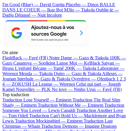
I'm Good (Blue) — David Guetta
Placebo — Dinos
BALLE
DANS LE COEUR — Ikaz Boi
M3lo — Tiakola
Oublie-le —
Dadju
Dépassé — Nuit Incolore
On aime
FlashBack —
Favé (FR)
Notre Dame —
Gazo & Tiakola
100K —
Gazo
Casanova —
Soolking
Laisse Moi —
KeBlack
Saiyan —
Heuss L'enfoiré
Bécane —
Yamê
200K —
Tiakola
Laboratoire —
Werenoi
Meuda —
Tiakola
Outro —
Gazo & Tiakola
Ailleurs —
Josman
Interlude —
Gazo & Tiakola
Overdrive —
Ofenbach
1 2 3
4 —
ZOKUSH
La League —
Werenoi
Celui qui part —
Joseph
Kamel
Nouvelles —
PLK
No love —
Ninho
Urus —
Favé (FR)
Top traduction
Traduction Lose Yourself —
Eminem
Traduction The Real Slim
Shady —
Eminem
Traduction Without Me —
Eminem
Traduction
Someone You Loved —
Lewis Capaldi
Traduction Another Love
—
Tom Odell
Traduction Can't Hold Us —
Macklemore and Ryan
Lewis
Traduction Mockingbird —
Eminem
Traduction Last
Christmas —
Wham
Traduction Demons —
Imagine Dragons