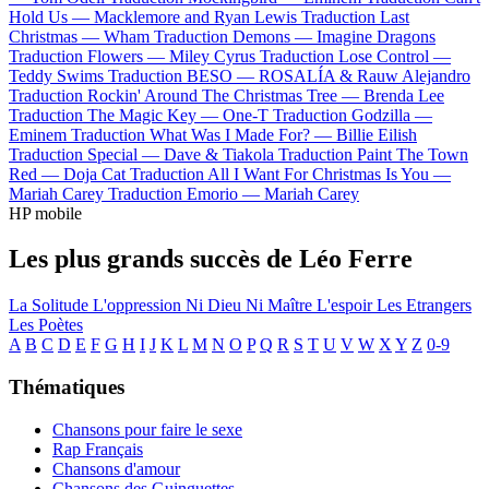
Hold Us —
Macklemore and Ryan Lewis
Traduction Last
Christmas —
Wham
Traduction Demons —
Imagine Dragons
Traduction Flowers —
Miley Cyrus
Traduction Lose Control —
Teddy Swims
Traduction BESO —
ROSALÍA & Rauw Alejandro
Traduction Rockin' Around The Christmas Tree —
Brenda Lee
Traduction The Magic Key —
One-T
Traduction Godzilla —
Eminem
Traduction What Was I Made For? —
Billie Eilish
Traduction Special —
Dave & Tiakola
Traduction Paint The Town
Red —
Doja Cat
Traduction All I Want For Christmas Is You —
Mariah Carey
Traduction Emorio —
Mariah Carey
HP mobile
Les plus grands succès de Léo Ferre
La Solitude
L'oppression
Ni Dieu Ni Maître
L'espoir
Les Etrangers
Les Poètes
A
B
C
D
E
F
G
H
I
J
K
L
M
N
O
P
Q
R
S
T
U
V
W
X
Y
Z
0-9
Thématiques
Chansons pour faire le sexe
Rap Français
Chansons d'amour
Chansons des Guinguettes