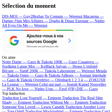
Sélection du moment
DIS-MOI — Guy2Bezbar
Tu Connais — Werenoi
Macarena —
Damso
J'fais Mes Affaires — Djadja & Dinaz
Eurostar — Ninho
All Eyes On Me — Werenoi
On aime
Notre Dame —
Gazo & Tiakola
100K —
Gazo
Casanova —
Soolking
Laisse Moi —
KeBlack
Saiyan —
Heuss L'enfoiré
Bécane —
Yamê
200K —
Tiakola
Laboratoire —
Werenoi
Meuda
—
Tiakola
Outro —
Gazo & Tiakola
Ailleurs —
Josman
Interlude
—
Gazo & Tiakola
Overdrive —
Ofenbach
1 2 3 4 —
ZOKUSH
La League —
Werenoi
Celui qui part —
Joseph Kamel
Nouvelles
—
PLK
No love —
Ninho
Urus —
Favé (FR)
DIE —
Gazo
Top traduction
Traduction Lose Yourself —
Eminem
Traduction The Real Slim
Shady —
Eminem
Traduction Without Me —
Eminem
Traduction
Someone You Loved —
Lewis Capaldi
Traduction Another Love
—
Tom Odell
Traduction Mockingbird —
Eminem
Traduction Can't