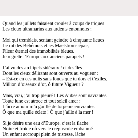
Quand les juillets faisaient crouler à coups de triques
Les cieux ultramarins aux ardents entonnoirs ;
Moi qui tremblais, sentant geindre à cinquante lieues
Le rut des Béhémots et les Maelstroms épais,
Fileur éternel des immobilités bleues,
Je regrette l’Europe aux anciens parapets !
J’ai vu des archipels sidéraux ! et des îles
Dont les cieux délirants sont ouverts au vogueur :
– Est-ce en ces nuits sans fonds que tu dors et t’exiles,
Million d’oiseaux d’or, ô future Vigueur ?
Mais, vrai, j’ai trop pleuré ! Les Aubes sont navrantes.
Toute lune est atroce et tout soleil amer :
L’âcre amour m’a gonflé de torpeurs enivrantes.
Ô que ma quille éclate ! Ô que j’aille à la mer !
Si je désire une eau d’Europe, c’est la flache
Noire et froide où vers le crépuscule embaumé
Un enfant accroupi plein de tristesse, lâche