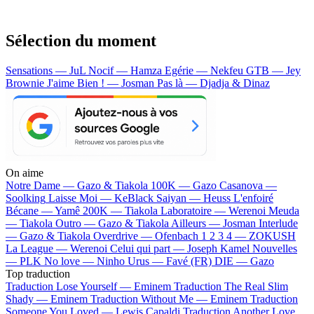
Sélection du moment
Sensations — JuL
Nocif — Hamza
Egérie — Nekfeu
GTB — Jey
Brownie
J'aime Bien ! — Josman
Pas là — Djadja & Dinaz
On aime
Notre Dame —
Gazo & Tiakola
100K —
Gazo
Casanova —
Soolking
Laisse Moi —
KeBlack
Saiyan —
Heuss L'enfoiré
Bécane —
Yamê
200K —
Tiakola
Laboratoire —
Werenoi
Meuda
—
Tiakola
Outro —
Gazo & Tiakola
Ailleurs —
Josman
Interlude
—
Gazo & Tiakola
Overdrive —
Ofenbach
1 2 3 4 —
ZOKUSH
La League —
Werenoi
Celui qui part —
Joseph Kamel
Nouvelles
—
PLK
No love —
Ninho
Urus —
Favé (FR)
DIE —
Gazo
Top traduction
Traduction Lose Yourself —
Eminem
Traduction The Real Slim
Shady —
Eminem
Traduction Without Me —
Eminem
Traduction
Someone You Loved —
Lewis Capaldi
Traduction Another Love