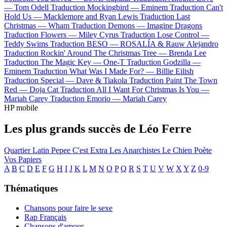
—
Tom Odell
Traduction Mockingbird —
Eminem
Traduction Can't
Hold Us —
Macklemore and Ryan Lewis
Traduction Last
Christmas —
Wham
Traduction Demons —
Imagine Dragons
Traduction Flowers —
Miley Cyrus
Traduction Lose Control —
Teddy Swims
Traduction BESO —
ROSALÍA & Rauw Alejandro
Traduction Rockin' Around The Christmas Tree —
Brenda Lee
Traduction The Magic Key —
One-T
Traduction Godzilla —
Eminem
Traduction What Was I Made For? —
Billie Eilish
Traduction Special —
Dave & Tiakola
Traduction Paint The Town
Red —
Doja Cat
Traduction All I Want For Christmas Is You —
Mariah Carey
Traduction Emorio —
Mariah Carey
HP mobile
Les plus grands succès de Léo Ferre
Quartier Latin
Pepee
C'est Extra
Les Anarchistes
Le Chien
Poète
Vos Papiers
A
B
C
D
E
F
G
H
I
J
K
L
M
N
O
P
Q
R
S
T
U
V
W
X
Y
Z
0-9
Thématiques
Chansons pour faire le sexe
Rap Français
Chansons d'amour