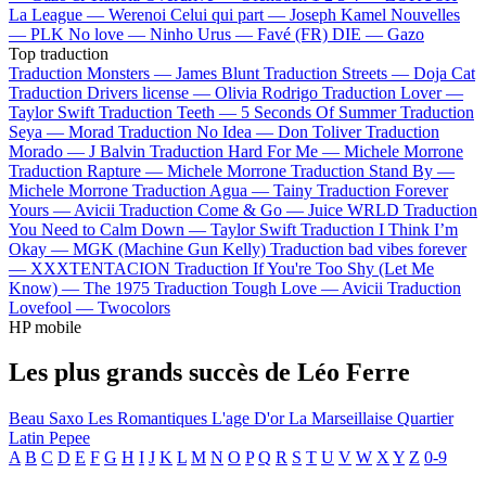
La League —
Werenoi
Celui qui part —
Joseph Kamel
Nouvelles
—
PLK
No love —
Ninho
Urus —
Favé (FR)
DIE —
Gazo
Top traduction
Traduction Monsters —
James Blunt
Traduction Streets —
Doja Cat
Traduction Drivers license —
Olivia Rodrigo
Traduction Lover —
Taylor Swift
Traduction Teeth —
5 Seconds Of Summer
Traduction
Seya —
Morad
Traduction No Idea —
Don Toliver
Traduction
Morado —
J Balvin
Traduction Hard For Me —
Michele Morrone
Traduction Rapture —
Michele Morrone
Traduction Stand By —
Michele Morrone
Traduction Agua —
Tainy
Traduction Forever
Yours —
Avicii
Traduction Come & Go —
Juice WRLD
Traduction
You Need to Calm Down —
Taylor Swift
Traduction I Think I’m
Okay —
MGK (Machine Gun Kelly)
Traduction bad vibes forever
—
XXXTENTACION
Traduction If You're Too Shy (Let Me
Know) —
The 1975
Traduction Tough Love —
Avicii
Traduction
Lovefool —
Twocolors
HP mobile
Les plus grands succès de Léo Ferre
Beau Saxo
Les Romantiques
L'age D'or
La Marseillaise
Quartier
Latin
Pepee
A
B
C
D
E
F
G
H
I
J
K
L
M
N
O
P
Q
R
S
T
U
V
W
X
Y
Z
0-9