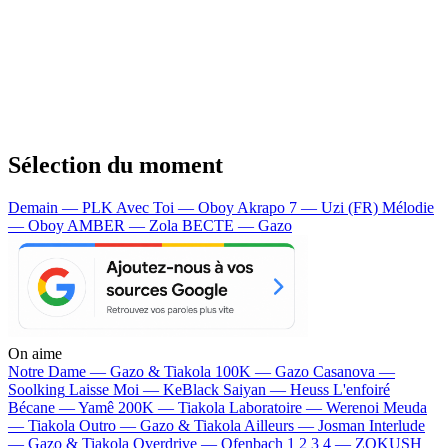
Sélection du moment
Demain — PLK
Avec Toi — Oboy
Akrapo 7 — Uzi (FR)
Mélodie
— Oboy
AMBER — Zola
BECTE — Gazo
On aime
Notre Dame —
Gazo & Tiakola
100K —
Gazo
Casanova —
Soolking
Laisse Moi —
KeBlack
Saiyan —
Heuss L'enfoiré
Bécane —
Yamê
200K —
Tiakola
Laboratoire —
Werenoi
Meuda
—
Tiakola
Outro —
Gazo & Tiakola
Ailleurs —
Josman
Interlude
—
Gazo & Tiakola
Overdrive —
Ofenbach
1 2 3 4 —
ZOKUSH