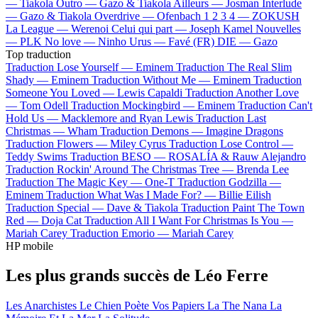
—
Tiakola
Outro —
Gazo & Tiakola
Ailleurs —
Josman
Interlude
—
Gazo & Tiakola
Overdrive —
Ofenbach
1 2 3 4 —
ZOKUSH
La League —
Werenoi
Celui qui part —
Joseph Kamel
Nouvelles
—
PLK
No love —
Ninho
Urus —
Favé (FR)
DIE —
Gazo
Top traduction
Traduction Lose Yourself —
Eminem
Traduction The Real Slim
Shady —
Eminem
Traduction Without Me —
Eminem
Traduction
Someone You Loved —
Lewis Capaldi
Traduction Another Love
—
Tom Odell
Traduction Mockingbird —
Eminem
Traduction Can't
Hold Us —
Macklemore and Ryan Lewis
Traduction Last
Christmas —
Wham
Traduction Demons —
Imagine Dragons
Traduction Flowers —
Miley Cyrus
Traduction Lose Control —
Teddy Swims
Traduction BESO —
ROSALÍA & Rauw Alejandro
Traduction Rockin' Around The Christmas Tree —
Brenda Lee
Traduction The Magic Key —
One-T
Traduction Godzilla —
Eminem
Traduction What Was I Made For? —
Billie Eilish
Traduction Special —
Dave & Tiakola
Traduction Paint The Town
Red —
Doja Cat
Traduction All I Want For Christmas Is You —
Mariah Carey
Traduction Emorio —
Mariah Carey
HP mobile
Les plus grands succès de Léo Ferre
Les Anarchistes
Le Chien
Poète Vos Papiers
La The Nana
La