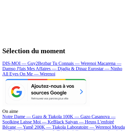
Sélection du moment
DIS-MOI — Guy2Bezbar
Tu Connais — Werenoi
Macarena —
Damso
J'fais Mes Affaires — Djadja & Dinaz
Eurostar — Ninho
All Eyes On Me — Werenoi
On aime
Notre Dame —
Gazo & Tiakola
100K —
Gazo
Casanova —
Soolking
Laisse Moi —
KeBlack
Saiyan —
Heuss L'enfoiré
Bécane —
Yamê
200K —
Tiakola
Laboratoire —
Werenoi
Meuda