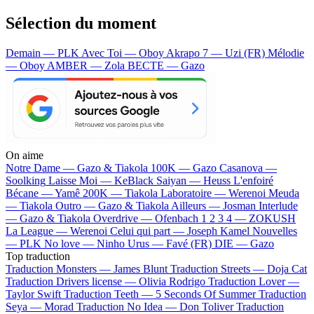
Sélection du moment
Demain — PLK
Avec Toi — Oboy
Akrapo 7 — Uzi (FR)
Mélodie
— Oboy
AMBER — Zola
BECTE — Gazo
On aime
Notre Dame —
Gazo & Tiakola
100K —
Gazo
Casanova —
Soolking
Laisse Moi —
KeBlack
Saiyan —
Heuss L'enfoiré
Bécane —
Yamê
200K —
Tiakola
Laboratoire —
Werenoi
Meuda
—
Tiakola
Outro —
Gazo & Tiakola
Ailleurs —
Josman
Interlude
—
Gazo & Tiakola
Overdrive —
Ofenbach
1 2 3 4 —
ZOKUSH
La League —
Werenoi
Celui qui part —
Joseph Kamel
Nouvelles
—
PLK
No love —
Ninho
Urus —
Favé (FR)
DIE —
Gazo
Top traduction
Traduction Monsters —
James Blunt
Traduction Streets —
Doja Cat
Traduction Drivers license —
Olivia Rodrigo
Traduction Lover —
Taylor Swift
Traduction Teeth —
5 Seconds Of Summer
Traduction
Seya —
Morad
Traduction No Idea —
Don Toliver
Traduction