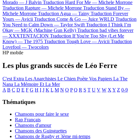
Morado —
J Balvin
Traduction Hard For Me —
Michele Morrone
Traduction Rapture —
Michele Morrone
Traduction Stand By —
Michele Morrone
Traduction Agua —
Tainy
Traduction Forever
Yours —
Avicii
Traduction Come & Go —
Juice WRLD
Traduction
You Need to Calm Down —
Taylor Swift
Traduction I Think I’m
Okay —
MGK (Machine Gun Kelly)
Traduction bad vibes forever
—
XXXTENTACION
Traduction If You're Too Shy (Let Me
Know) —
The 1975
Traduction Tough Love —
Avicii
Traduction
Lovefool —
Twocolors
HP mobile
Les plus grands succès de Léo Ferre
C'est Extra
Les Anarchistes
Le Chien
Poète Vos Papiers
La The
Nana
La Mémoire Et La Mer
A
B
C
D
E
F
G
H
I
J
K
L
M
N
O
P
Q
R
S
T
U
V
W
X
Y
Z
0-9
Thématiques
Chansons pour faire le sexe
Rap Français
Chansons d'amour
Chansons des Guinguettes
Chansons de Rugby et 3ème mi-temps