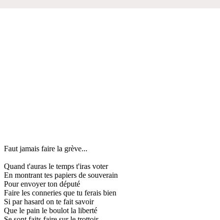
Faut jamais faire la grève...
Quand t'auras le temps t'iras voter
En montrant tes papiers de souverain
Pour envoyer ton député
Faire les conneries que tu ferais bien
Si par hasard on te fait savoir
Que le pain le boulot la liberté
Se sont faits faire sur le trottoir