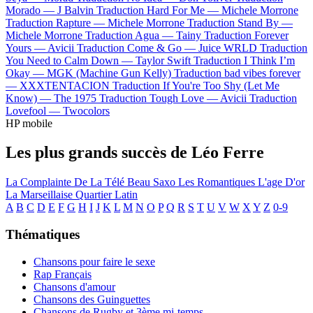
Morado —
J Balvin
Traduction Hard For Me —
Michele Morrone
Traduction Rapture —
Michele Morrone
Traduction Stand By —
Michele Morrone
Traduction Agua —
Tainy
Traduction Forever
Yours —
Avicii
Traduction Come & Go —
Juice WRLD
Traduction
You Need to Calm Down —
Taylor Swift
Traduction I Think I’m
Okay —
MGK (Machine Gun Kelly)
Traduction bad vibes forever
—
XXXTENTACION
Traduction If You're Too Shy (Let Me
Know) —
The 1975
Traduction Tough Love —
Avicii
Traduction
Lovefool —
Twocolors
HP mobile
Les plus grands succès de Léo Ferre
La Complainte De La Télé
Beau Saxo
Les Romantiques
L'age D'or
La Marseillaise
Quartier Latin
A
B
C
D
E
F
G
H
I
J
K
L
M
N
O
P
Q
R
S
T
U
V
W
X
Y
Z
0-9
Thématiques
Chansons pour faire le sexe
Rap Français
Chansons d'amour
Chansons des Guinguettes
Chansons de Rugby et 3ème mi-temps