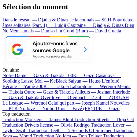
Sélection du moment
Dans le réseau — Djadja & Dinaz
Je la connais — SCH
Pour deux
âmes solitaires (Part. 1) — Luidji
Capitaine — Djadja & Dinaz
Dieu
Ne Ment Jamais — Damso
I'm Good (Blue) — David Guetta
On aime
Notre Dame —
Gazo & Tiakola
100K —
Gazo
Casanova —
Soolking
Laisse Moi —
KeBlack
Saiyan —
Heuss L'enfoiré
Bécane —
Yamê
200K —
Tiakola
Laboratoire —
Werenoi
Meuda
—
Tiakola
Outro —
Gazo & Tiakola
Ailleurs —
Josman
Interlude
—
Gazo & Tiakola
Overdrive —
Ofenbach
1 2 3 4 —
ZOKUSH
La League —
Werenoi
Celui qui part —
Joseph Kamel
Nouvelles
—
PLK
No love —
Ninho
Urus —
Favé (FR)
DIE —
Gazo
Top traduction
Traduction Monsters —
James Blunt
Traduction Streets —
Doja Cat
Traduction Drivers license —
Olivia Rodrigo
Traduction Lover —
Taylor Swift
Traduction Teeth —
5 Seconds Of Summer
Traduction
Seya —
Morad
Traduction No Idea —
Don Toliver
Traduction