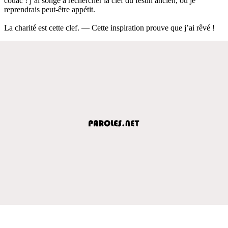
couac ! j’ai songé à rechercher la clef du festin ancien, où je
reprendrais peut-être appétit.
La charité est cette clef. — Cette inspiration prouve que j’ai rêvé !