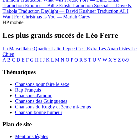
Traduction Emorio —
Billie Eilish
Traduction Special —
Dave &
Tiakola
Traduction Daylight —
David Kushner
Traduction All I
Want For Christmas Is You —
Mariah Carey
HP mobile
Les plus grands succès de Léo Ferre
La Marseillaise
Quartier Latin
Pepee
C'est Extra
Les Anarchistes
Le
Chien
A
B
C
D
E
F
G
H
I
J
K
L
M
N
O
P
Q
R
S
T
U
V
W
X
Y
Z
0-9
Thématiques
Chansons pour faire le sexe
Rap Français
Chansons d'amour
Chansons des Guinguettes
Chansons de Rugby et 3ème mi-temps
Chanson bonne humeur
Plan de site
Mentions légales