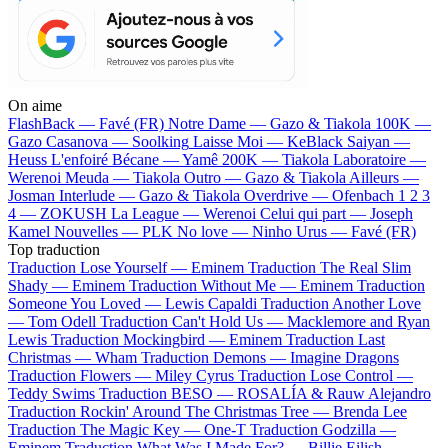
On aime
FlashBack —
Favé (FR)
Notre Dame —
Gazo & Tiakola
100K —
Gazo
Casanova —
Soolking
Laisse Moi —
KeBlack
Saiyan —
Heuss L'enfoiré
Bécane —
Yamê
200K —
Tiakola
Laboratoire —
Werenoi
Meuda —
Tiakola
Outro —
Gazo & Tiakola
Ailleurs —
Josman
Interlude —
Gazo & Tiakola
Overdrive —
Ofenbach
1 2 3
4 —
ZOKUSH
La League —
Werenoi
Celui qui part —
Joseph
Kamel
Nouvelles —
PLK
No love —
Ninho
Urus —
Favé (FR)
Top traduction
Traduction Lose Yourself —
Eminem
Traduction The Real Slim
Shady —
Eminem
Traduction Without Me —
Eminem
Traduction
Someone You Loved —
Lewis Capaldi
Traduction Another Love
—
Tom Odell
Traduction Can't Hold Us —
Macklemore and Ryan
Lewis
Traduction Mockingbird —
Eminem
Traduction Last
Christmas —
Wham
Traduction Demons —
Imagine Dragons
Traduction Flowers —
Miley Cyrus
Traduction Lose Control —
Teddy Swims
Traduction BESO —
ROSALÍA & Rauw Alejandro
Traduction Rockin' Around The Christmas Tree —
Brenda Lee
Traduction The Magic Key —
One-T
Traduction Godzilla —
Eminem
Traduction What Was I Made For? —
Billie Eilish