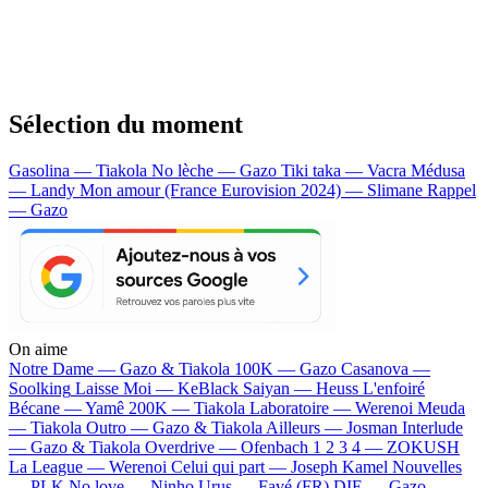
Sélection du moment
Gasolina — Tiakola
No lèche — Gazo
Tiki taka — Vacra
Médusa
— Landy
Mon amour (France Eurovision 2024) — Slimane
Rappel
— Gazo
On aime
Notre Dame —
Gazo & Tiakola
100K —
Gazo
Casanova —
Soolking
Laisse Moi —
KeBlack
Saiyan —
Heuss L'enfoiré
Bécane —
Yamê
200K —
Tiakola
Laboratoire —
Werenoi
Meuda
—
Tiakola
Outro —
Gazo & Tiakola
Ailleurs —
Josman
Interlude
—
Gazo & Tiakola
Overdrive —
Ofenbach
1 2 3 4 —
ZOKUSH
La League —
Werenoi
Celui qui part —
Joseph Kamel
Nouvelles
—
PLK
No love —
Ninho
Urus —
Favé (FR)
DIE —
Gazo