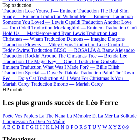
Top traduction
Traduction Lose Yourself —
Eminem
Traduction The Real Slim
Shady —
Eminem
Traduction Without Me —
Eminem
Traduction
Someone You Loved —
Lewis Capaldi
Traduction Another Love
—
Tom Odell
Traduction Mockingbird —
Eminem
Traduction Can't
Hold Us —
Macklemore and Ryan Lewis
Traduction Last
Christmas —
Wham
Traduction Demons —
Imagine Dragons
Traduction Flowers —
Miley Cyrus
Traduction Lose Control —
Teddy Swims
Traduction BESO —
ROSALÍA & Rauw Alejandro
Traduction Rockin' Around The Christmas Tree —
Brenda Lee
Traduction The Magic Key —
One-T
Traduction Godzilla —
Eminem
Traduction What Was I Made For? —
Billie Eilish
Traduction Special —
Dave & Tiakola
Traduction Paint The Town
Red —
Doja Cat
Traduction All I Want For Christmas Is You —
Mariah Carey
Traduction Emorio —
Mariah Carey
HP mobile
Les plus grands succès de Léo Ferre
Poète Vos Papiers
La The Nana
La Mémoire Et La Mer
La Solitude
L'oppression
Ni Dieu Ni Maître
A
B
C
D
E
F
G
H
I
J
K
L
M
N
O
P
Q
R
S
T
U
V
W
X
Y
Z
0-9
Thématiques