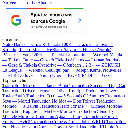
Au Vent — Louise Attaque
On aime
Notre Dame —
Gazo & Tiakola
100K —
Gazo
Casanova —
Soolking
Laisse Moi —
KeBlack
Saiyan —
Heuss L'enfoiré
Bécane —
Yamê
200K —
Tiakola
Laboratoire —
Werenoi
Meuda
—
Tiakola
Outro —
Gazo & Tiakola
Ailleurs —
Josman
Interlude
—
Gazo & Tiakola
Overdrive —
Ofenbach
1 2 3 4 —
ZOKUSH
La League —
Werenoi
Celui qui part —
Joseph Kamel
Nouvelles
—
PLK
No love —
Ninho
Urus —
Favé (FR)
DIE —
Gazo
Top traduction
Traduction Monsters —
James Blunt
Traduction Streets —
Doja Cat
Traduction Drivers license —
Olivia Rodrigo
Traduction Lover —
Taylor Swift
Traduction Teeth —
5 Seconds Of Summer
Traduction
Seya —
Morad
Traduction No Idea —
Don Toliver
Traduction
Morado —
J Balvin
Traduction Hard For Me —
Michele Morrone
Traduction Rapture —
Michele Morrone
Traduction Stand By —
Michele Morrone
Traduction Agua —
Tainy
Traduction Forever
Yours —
Avicii
Traduction Come & Go —
Juice WRLD
Traduction
You Need to Calm Down —
Taylor Swift
Traduction I Think I’m