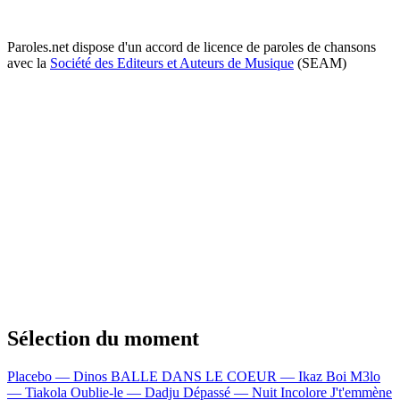
Paroles.net dispose d'un accord de licence de paroles de chansons
avec la
Société des Editeurs et Auteurs de Musique
(SEAM)
Sélection du moment
Placebo — Dinos
BALLE DANS LE COEUR — Ikaz Boi
M3lo
— Tiakola
Oublie-le — Dadju
Dépassé — Nuit Incolore
J't'emmène