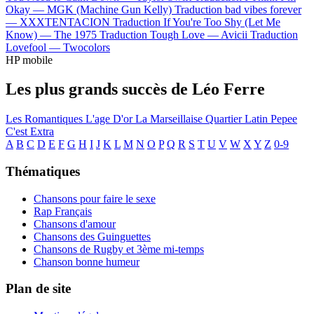
Okay —
MGK (Machine Gun Kelly)
Traduction bad vibes forever
—
XXXTENTACION
Traduction If You're Too Shy (Let Me
Know) —
The 1975
Traduction Tough Love —
Avicii
Traduction
Lovefool —
Twocolors
HP mobile
Les plus grands succès de Léo Ferre
Les Romantiques
L'age D'or
La Marseillaise
Quartier Latin
Pepee
C'est Extra
A
B
C
D
E
F
G
H
I
J
K
L
M
N
O
P
Q
R
S
T
U
V
W
X
Y
Z
0-9
Thématiques
Chansons pour faire le sexe
Rap Français
Chansons d'amour
Chansons des Guinguettes
Chansons de Rugby et 3ème mi-temps
Chanson bonne humeur
Plan de site