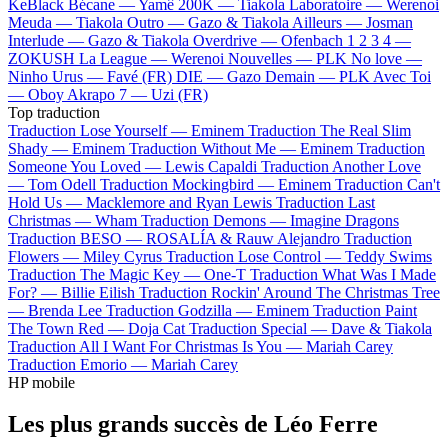
KeBlack
Bécane —
Yamê
200K —
Tiakola
Laboratoire —
Werenoi
Meuda —
Tiakola
Outro —
Gazo & Tiakola
Ailleurs —
Josman
Interlude —
Gazo & Tiakola
Overdrive —
Ofenbach
1 2 3 4 —
ZOKUSH
La League —
Werenoi
Nouvelles —
PLK
No love —
Ninho
Urus —
Favé (FR)
DIE —
Gazo
Demain —
PLK
Avec Toi
—
Oboy
Akrapo 7 —
Uzi (FR)
Top traduction
Traduction Lose Yourself —
Eminem
Traduction The Real Slim
Shady —
Eminem
Traduction Without Me —
Eminem
Traduction
Someone You Loved —
Lewis Capaldi
Traduction Another Love
—
Tom Odell
Traduction Mockingbird —
Eminem
Traduction Can't
Hold Us —
Macklemore and Ryan Lewis
Traduction Last
Christmas —
Wham
Traduction Demons —
Imagine Dragons
Traduction BESO —
ROSALÍA & Rauw Alejandro
Traduction
Flowers —
Miley Cyrus
Traduction Lose Control —
Teddy Swims
Traduction The Magic Key —
One-T
Traduction What Was I Made
For? —
Billie Eilish
Traduction Rockin' Around The Christmas Tree
—
Brenda Lee
Traduction Godzilla —
Eminem
Traduction Paint
The Town Red —
Doja Cat
Traduction Special —
Dave & Tiakola
Traduction All I Want For Christmas Is You —
Mariah Carey
Traduction Emorio —
Mariah Carey
HP mobile
Les plus grands succès de Léo Ferre