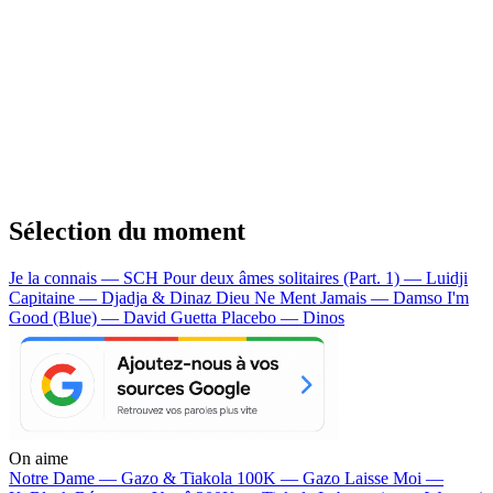
Sélection du moment
Je la connais — SCH
Pour deux âmes solitaires (Part. 1) — Luidji
Capitaine — Djadja & Dinaz
Dieu Ne Ment Jamais — Damso
I'm
Good (Blue) — David Guetta
Placebo — Dinos
On aime
Notre Dame —
Gazo & Tiakola
100K —
Gazo
Laisse Moi —