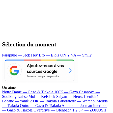
Sélection du moment
Parapluie — Jeck
Hey Bro — Eloïz
ON Y VA — Smily
On aime
Notre Dame —
Gazo & Tiakola
100K —
Gazo
Casanova —
Soolking
Laisse Moi —
KeBlack
Saiyan —
Heuss L'enfoiré
Bécane —
Yamê
200K —
Tiakola
Laboratoire —
Werenoi
Meuda
—
Tiakola
Outro —
Gazo & Tiakola
Ailleurs —
Josman
Interlude
—
Gazo & Tiakola
Overdrive —
Ofenbach
1 2 3 4 —
ZOKUSH