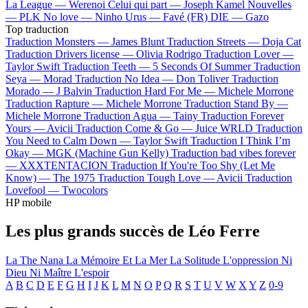
La League —
Werenoi
Celui qui part —
Joseph Kamel
Nouvelles
—
PLK
No love —
Ninho
Urus —
Favé (FR)
DIE —
Gazo
Top traduction
Traduction Monsters —
James Blunt
Traduction Streets —
Doja Cat
Traduction Drivers license —
Olivia Rodrigo
Traduction Lover —
Taylor Swift
Traduction Teeth —
5 Seconds Of Summer
Traduction
Seya —
Morad
Traduction No Idea —
Don Toliver
Traduction
Morado —
J Balvin
Traduction Hard For Me —
Michele Morrone
Traduction Rapture —
Michele Morrone
Traduction Stand By —
Michele Morrone
Traduction Agua —
Tainy
Traduction Forever
Yours —
Avicii
Traduction Come & Go —
Juice WRLD
Traduction
You Need to Calm Down —
Taylor Swift
Traduction I Think I’m
Okay —
MGK (Machine Gun Kelly)
Traduction bad vibes forever
—
XXXTENTACION
Traduction If You're Too Shy (Let Me
Know) —
The 1975
Traduction Tough Love —
Avicii
Traduction
Lovefool —
Twocolors
HP mobile
Les plus grands succès de Léo Ferre
La The Nana
La Mémoire Et La Mer
La Solitude
L'oppression
Ni
Dieu Ni Maître
L'espoir
A
B
C
D
E
F
G
H
I
J
K
L
M
N
O
P
Q
R
S
T
U
V
W
X
Y
Z
0-9