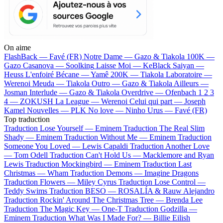
On aime
FlashBack —
Favé (FR)
Notre Dame —
Gazo & Tiakola
100K —
Gazo
Casanova —
Soolking
Laisse Moi —
KeBlack
Saiyan —
Heuss L'enfoiré
Bécane —
Yamê
200K —
Tiakola
Laboratoire —
Werenoi
Meuda —
Tiakola
Outro —
Gazo & Tiakola
Ailleurs —
Josman
Interlude —
Gazo & Tiakola
Overdrive —
Ofenbach
1 2 3
4 —
ZOKUSH
La League —
Werenoi
Celui qui part —
Joseph
Kamel
Nouvelles —
PLK
No love —
Ninho
Urus —
Favé (FR)
Top traduction
Traduction Lose Yourself —
Eminem
Traduction The Real Slim
Shady —
Eminem
Traduction Without Me —
Eminem
Traduction
Someone You Loved —
Lewis Capaldi
Traduction Another Love
—
Tom Odell
Traduction Can't Hold Us —
Macklemore and Ryan
Lewis
Traduction Mockingbird —
Eminem
Traduction Last
Christmas —
Wham
Traduction Demons —
Imagine Dragons
Traduction Flowers —
Miley Cyrus
Traduction Lose Control —
Teddy Swims
Traduction BESO —
ROSALÍA & Rauw Alejandro
Traduction Rockin' Around The Christmas Tree —
Brenda Lee
Traduction The Magic Key —
One-T
Traduction Godzilla —
Eminem
Traduction What Was I Made For? —
Billie Eilish