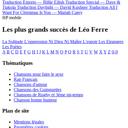
Traduction Emorio —
Billie Eilish
Traduction Special —
Dave &
Tiakola
Traduction Daylight —
David Kushner
Traduction All I
Want For Christmas Is You —
Mariah Carey
HP mobile
Les plus grands succès de Léo Ferre
La Solitude
L'oppression
Ni Dieu Ni Maître
L'espoir
Les Etrangers
Les Poètes
A
B
C
D
E
F
G
H
I
J
K
L
M
N
O
P
Q
R
S
T
U
V
W
X
Y
Z
0-9
Thématiques
Chansons pour faire le sexe
Rap Français
Chansons d'amour
Chansons des Guinguettes
Chansons de Rugby et 3ème mi-temps
Chanson bonne humeur
Plan de site
Mentions légales
Paramètres cookies