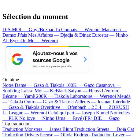
Sélection du moment
DIS-MOI — Guy2Bezbar
Tu Connais — Werenoi
Macarena —
Damso
J'fais Mes Affaires — Djadja & Dinaz
Eurostar — Ninho
All Eyes On Me — Werenoi
On aime
Notre Dame —
Gazo & Tiakola
100K —
Gazo
Casanova —
Soolking
Laisse Moi —
KeBlack
Saiyan —
Heuss L'enfoiré
Bécane —
Yamê
200K —
Tiakola
Laboratoire —
Werenoi
Meuda
—
Tiakola
Outro —
Gazo & Tiakola
Ailleurs —
Josman
Interlude
—
Gazo & Tiakola
Overdrive —
Ofenbach
1 2 3 4 —
ZOKUSH
La League —
Werenoi
Celui qui part —
Joseph Kamel
Nouvelles
—
PLK
No love —
Ninho
Urus —
Favé (FR)
DIE —
Gazo
Top traduction
Traduction Monsters —
James Blunt
Traduction Streets —
Doja Cat
Traduction Drivers license —
Olivia Rodrigo
Traduction Lover —