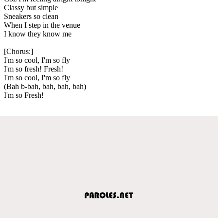
Classy but simple
Sneakers so clean
When I step in the venue
I know they know me
[Chorus:]
I'm so cool, I'm so fly
I'm so fresh! Fresh!
I'm so cool, I'm so fly
(Bah b-bah, bah, bah, bah)
I'm so Fresh!