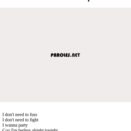
I don't need to fuss
I don't need to fight
I wanna party
Coz I'm feeling alright tonight