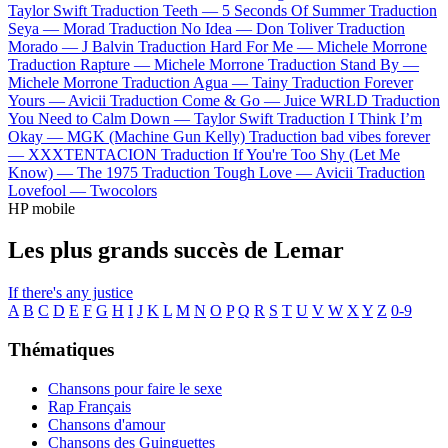
Taylor Swift
Traduction Teeth —
5 Seconds Of Summer
Traduction
Seya —
Morad
Traduction No Idea —
Don Toliver
Traduction
Morado —
J Balvin
Traduction Hard For Me —
Michele Morrone
Traduction Rapture —
Michele Morrone
Traduction Stand By —
Michele Morrone
Traduction Agua —
Tainy
Traduction Forever
Yours —
Avicii
Traduction Come & Go —
Juice WRLD
Traduction
You Need to Calm Down —
Taylor Swift
Traduction I Think I’m
Okay —
MGK (Machine Gun Kelly)
Traduction bad vibes forever
—
XXXTENTACION
Traduction If You're Too Shy (Let Me
Know) —
The 1975
Traduction Tough Love —
Avicii
Traduction
Lovefool —
Twocolors
HP mobile
Les plus grands succès de Lemar
If there's any justice
A
B
C
D
E
F
G
H
I
J
K
L
M
N
O
P
Q
R
S
T
U
V
W
X
Y
Z
0-9
Thématiques
Chansons pour faire le sexe
Rap Français
Chansons d'amour
Chansons des Guinguettes