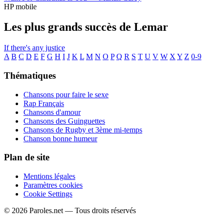
HP mobile
Les plus grands succès de Lemar
If there's any justice
A
B
C
D
E
F
G
H
I
J
K
L
M
N
O
P
Q
R
S
T
U
V
W
X
Y
Z
0-9
Thématiques
Chansons pour faire le sexe
Rap Français
Chansons d'amour
Chansons des Guinguettes
Chansons de Rugby et 3ème mi-temps
Chanson bonne humeur
Plan de site
Mentions légales
Paramètres cookies
Cookie Settings
© 2026 Paroles.net — Tous droits réservés