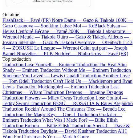
On aime
FlashBack —
Favé (FR)
Notre Dame —
Gazo & Tiakola
100K —
Gazo
Casanova —
Soolking
Laisse Moi —
KeBlack
Saiyan —
Heuss L'enfoiré
Bécane —
Yamê
200K —
Tiakola
Laboratoire —
Werenoi
Meuda —
Tiakola
Outro —
Gazo & Tiakola
Ailleurs —
Josman
Interlude —
Gazo & Tiakola
Overdrive —
Ofenbach
1 2 3
4 —
ZOKUSH
La League —
Werenoi
Celui qui part —
Joseph
Kamel
Nouvelles —
PLK
No love —
Ninho
Urus —
Favé (FR)
Top traduction
Traduction Lose Yourself —
Eminem
Traduction The Real Slim
Shady —
Eminem
Traduction Without Me —
Eminem
Traduction
Someone You Loved —
Lewis Capaldi
Traduction Another Love
—
Tom Odell
Traduction Can't Hold Us —
Macklemore and Ryan
Lewis
Traduction Mockingbird —
Eminem
Traduction Last
Christmas —
Wham
Traduction Demons —
Imagine Dragons
Traduction Flowers —
Miley Cyrus
Traduction Lose Control —
Teddy Swims
Traduction BESO —
ROSALÍA & Rauw Alejandro
Traduction Rockin' Around The Christmas Tree —
Brenda Lee
Traduction The Magic Key —
One-T
Traduction Godzilla —
Eminem
Traduction What Was I Made For? —
Billie Eilish
Traduction Emorio —
Billie Eilish
Traduction Special —
Dave &
Tiakola
Traduction Daylight —
David Kushner
Traduction All I
Want For Christmas Is You —
Mariah Carey