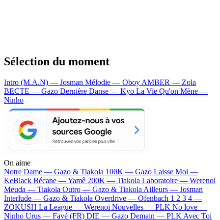
Sélection du moment
Intro (M.A.N) — Josman
Mélodie — Oboy
AMBER — Zola
BECTE — Gazo
Dernière Danse — Kyo
La Vie Qu'on Mène —
Ninho
On aime
Notre Dame —
Gazo & Tiakola
100K —
Gazo
Laisse Moi —
KeBlack
Bécane —
Yamê
200K —
Tiakola
Laboratoire —
Werenoi
Meuda —
Tiakola
Outro —
Gazo & Tiakola
Ailleurs —
Josman
Interlude —
Gazo & Tiakola
Overdrive —
Ofenbach
1 2 3 4 —
ZOKUSH
La League —
Werenoi
Nouvelles —
PLK
No love —
Ninho
Urus —
Favé (FR)
DIE —
Gazo
Demain —
PLK
Avec Toi