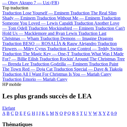
—
Oboy
Akrapo 7 —
Uzi (FR)
Top traduction
Traduction Lose Yourself —
Eminem
Traduction The Real Slim
Shady —
Eminem
Traduction Without Me —
Eminem
Traduction
Someone You Loved —
Lewis Capaldi
Traduction Another Love
—
Tom Odell
Traduction Mockingbird —
Eminem
Traduction Can't
Hold Us —
Macklemore and Ryan Lewis
Traduction Last
Christmas —
Wham
Traduction Demons —
Imagine Dragons
Traduction BESO —
ROSALÍA & Rauw Alejandro
Traduction
Flowers —
Miley Cyrus
Traduction Lose Control —
Teddy Swims
Traduction The Magic Key —
One-T
Traduction What Was I Made
For? —
Billie Eilish
Traduction Rockin' Around The Christmas Tree
—
Brenda Lee
Traduction Godzilla —
Eminem
Traduction Paint
The Town Red —
Doja Cat
Traduction Special —
Dave & Tiakola
Traduction All I Want For Christmas Is You —
Mariah Carey
Traduction Emorio —
Mariah Carey
HP mobile
Les plus grands succès de LEA
Elefant
A
B
C
D
E
F
G
H
I
J
K
L
M
N
O
P
Q
R
S
T
U
V
W
X
Y
Z
0-9
Thématiques