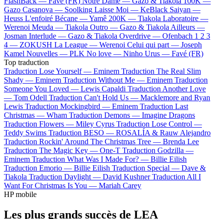
FlashBack —
Favé (FR)
Notre Dame —
Gazo & Tiakola
100K —
Gazo
Casanova —
Soolking
Laisse Moi —
KeBlack
Saiyan —
Heuss L'enfoiré
Bécane —
Yamê
200K —
Tiakola
Laboratoire —
Werenoi
Meuda —
Tiakola
Outro —
Gazo & Tiakola
Ailleurs —
Josman
Interlude —
Gazo & Tiakola
Overdrive —
Ofenbach
1 2 3
4 —
ZOKUSH
La League —
Werenoi
Celui qui part —
Joseph
Kamel
Nouvelles —
PLK
No love —
Ninho
Urus —
Favé (FR)
Top traduction
Traduction Lose Yourself —
Eminem
Traduction The Real Slim
Shady —
Eminem
Traduction Without Me —
Eminem
Traduction
Someone You Loved —
Lewis Capaldi
Traduction Another Love
—
Tom Odell
Traduction Can't Hold Us —
Macklemore and Ryan
Lewis
Traduction Mockingbird —
Eminem
Traduction Last
Christmas —
Wham
Traduction Demons —
Imagine Dragons
Traduction Flowers —
Miley Cyrus
Traduction Lose Control —
Teddy Swims
Traduction BESO —
ROSALÍA & Rauw Alejandro
Traduction Rockin' Around The Christmas Tree —
Brenda Lee
Traduction The Magic Key —
One-T
Traduction Godzilla —
Eminem
Traduction What Was I Made For? —
Billie Eilish
Traduction Emorio —
Billie Eilish
Traduction Special —
Dave &
Tiakola
Traduction Daylight —
David Kushner
Traduction All I
Want For Christmas Is You —
Mariah Carey
HP mobile
Les plus grands succès de LEA