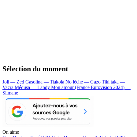
Sélection du moment
Joli — Zed
Gasolina — Tiakola
No lèche — Gazo
Tiki taka —
Vacra
Médusa — Landy
Mon amour (France Eurovision 2024) —
Slimane
On aime