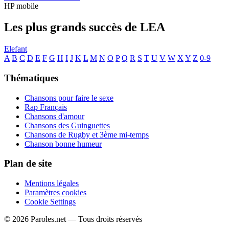
HP mobile
Les plus grands succès de LEA
Elefant
A
B
C
D
E
F
G
H
I
J
K
L
M
N
O
P
Q
R
S
T
U
V
W
X
Y
Z
0-9
Thématiques
Chansons pour faire le sexe
Rap Français
Chansons d'amour
Chansons des Guinguettes
Chansons de Rugby et 3ème mi-temps
Chanson bonne humeur
Plan de site
Mentions légales
Paramètres cookies
Cookie Settings
© 2026 Paroles.net — Tous droits réservés