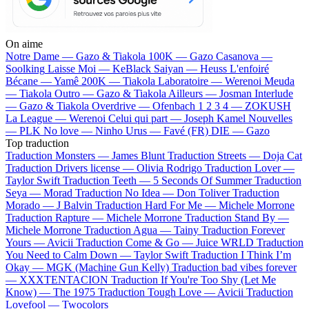
On aime
Notre Dame —
Gazo & Tiakola
100K —
Gazo
Casanova —
Soolking
Laisse Moi —
KeBlack
Saiyan —
Heuss L'enfoiré
Bécane —
Yamê
200K —
Tiakola
Laboratoire —
Werenoi
Meuda
—
Tiakola
Outro —
Gazo & Tiakola
Ailleurs —
Josman
Interlude
—
Gazo & Tiakola
Overdrive —
Ofenbach
1 2 3 4 —
ZOKUSH
La League —
Werenoi
Celui qui part —
Joseph Kamel
Nouvelles
—
PLK
No love —
Ninho
Urus —
Favé (FR)
DIE —
Gazo
Top traduction
Traduction Monsters —
James Blunt
Traduction Streets —
Doja Cat
Traduction Drivers license —
Olivia Rodrigo
Traduction Lover —
Taylor Swift
Traduction Teeth —
5 Seconds Of Summer
Traduction
Seya —
Morad
Traduction No Idea —
Don Toliver
Traduction
Morado —
J Balvin
Traduction Hard For Me —
Michele Morrone
Traduction Rapture —
Michele Morrone
Traduction Stand By —
Michele Morrone
Traduction Agua —
Tainy
Traduction Forever
Yours —
Avicii
Traduction Come & Go —
Juice WRLD
Traduction
You Need to Calm Down —
Taylor Swift
Traduction I Think I’m
Okay —
MGK (Machine Gun Kelly)
Traduction bad vibes forever
—
XXXTENTACION
Traduction If You're Too Shy (Let Me
Know) —
The 1975
Traduction Tough Love —
Avicii
Traduction
Lovefool —
Twocolors