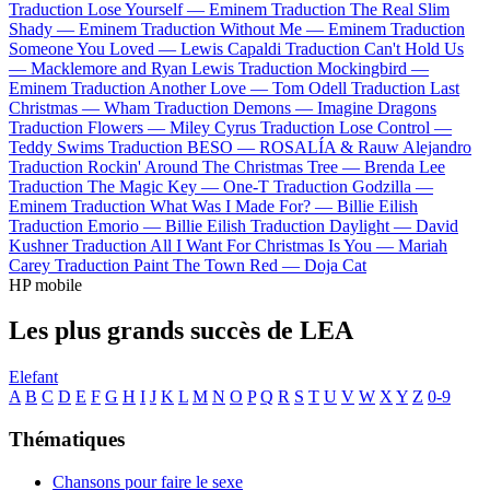
Traduction Lose Yourself —
Eminem
Traduction The Real Slim
Shady —
Eminem
Traduction Without Me —
Eminem
Traduction
Someone You Loved —
Lewis Capaldi
Traduction Can't Hold Us
—
Macklemore and Ryan Lewis
Traduction Mockingbird —
Eminem
Traduction Another Love —
Tom Odell
Traduction Last
Christmas —
Wham
Traduction Demons —
Imagine Dragons
Traduction Flowers —
Miley Cyrus
Traduction Lose Control —
Teddy Swims
Traduction BESO —
ROSALÍA & Rauw Alejandro
Traduction Rockin' Around The Christmas Tree —
Brenda Lee
Traduction The Magic Key —
One-T
Traduction Godzilla —
Eminem
Traduction What Was I Made For? —
Billie Eilish
Traduction Emorio —
Billie Eilish
Traduction Daylight —
David
Kushner
Traduction All I Want For Christmas Is You —
Mariah
Carey
Traduction Paint The Town Red —
Doja Cat
HP mobile
Les plus grands succès de LEA
Elefant
A
B
C
D
E
F
G
H
I
J
K
L
M
N
O
P
Q
R
S
T
U
V
W
X
Y
Z
0-9
Thématiques
Chansons pour faire le sexe