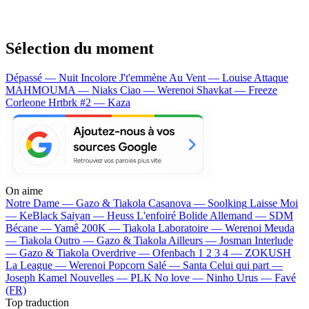
Sélection du moment
Dépassé — Nuit Incolore
J't'emmène Au Vent — Louise Attaque
MAHMOUMA — Niaks
Ciao — Werenoi
Shavkat — Freeze
Corleone
Hrtbrk #2 — Kaza
On aime
Notre Dame —
Gazo & Tiakola
Casanova —
Soolking
Laisse Moi
—
KeBlack
Saiyan —
Heuss L'enfoiré
Bolide Allemand —
SDM
Bécane —
Yamê
200K —
Tiakola
Laboratoire —
Werenoi
Meuda
—
Tiakola
Outro —
Gazo & Tiakola
Ailleurs —
Josman
Interlude
—
Gazo & Tiakola
Overdrive —
Ofenbach
1 2 3 4 —
ZOKUSH
La League —
Werenoi
Popcorn Salé —
Santa
Celui qui part —
Joseph Kamel
Nouvelles —
PLK
No love —
Ninho
Urus —
Favé
(FR)
Top traduction