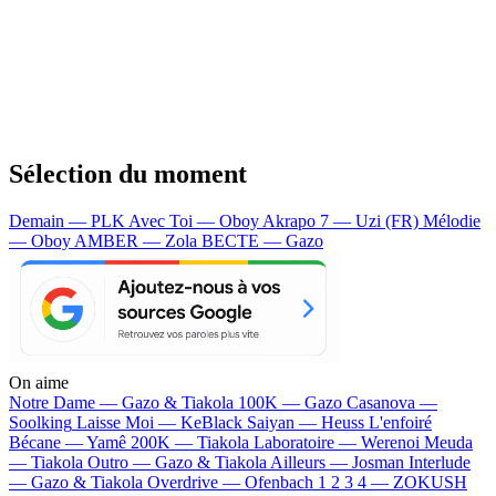
Sélection du moment
Demain — PLK
Avec Toi — Oboy
Akrapo 7 — Uzi (FR)
Mélodie
— Oboy
AMBER — Zola
BECTE — Gazo
On aime
Notre Dame —
Gazo & Tiakola
100K —
Gazo
Casanova —
Soolking
Laisse Moi —
KeBlack
Saiyan —
Heuss L'enfoiré
Bécane —
Yamê
200K —
Tiakola
Laboratoire —
Werenoi
Meuda
—
Tiakola
Outro —
Gazo & Tiakola
Ailleurs —
Josman
Interlude
—
Gazo & Tiakola
Overdrive —
Ofenbach
1 2 3 4 —
ZOKUSH