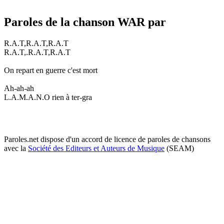
Paroles de la chanson WAR par
R.A.T,R.A.T,R.A.T
R.A.T,.R.A.T,R.A.T
On repart en guerre c'est mort
Ah-ah-ah
L.A.M.A.N.O rien à ter-gra
Paroles.net dispose d'un accord de licence de paroles de chansons
avec la
Société des Editeurs et Auteurs de Musique
(SEAM)