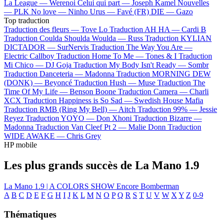
La League —
Werenoi
Celui qui part —
Joseph Kamel
Nouvelles
—
PLK
No love —
Ninho
Urus —
Favé (FR)
DIE —
Gazo
Top traduction
Traduction des fleurs —
Tove Lo
Traduction AH HA —
Cardi B
Traduction Coulda Shoulda Woulda —
Russ
Traduction KYLIAN
DICTADOR —
SurNervis
Traduction The Way You Are —
Electric Callboy
Traduction Home To Me —
Tones & I
Traduction
Mi Chico —
DJ Goja
Traduction My Body Isn't Ready —
Sombr
Traduction Danceteria —
Madonna
Traduction MORNING DEW
(DONK) —
Beyoncé
Traduction Hush —
Muse
Traduction The
Time Of My Life —
Benson Boone
Traduction Camera —
Charli
XCX
Traduction Happiness is So Sad —
Swedish House Mafia
Traduction RMB (Ring My Bell) —
Aitch
Traduction 99% —
Jessie
Reyez
Traduction YOYO —
Don Xhoni
Traduction Bizarre —
Madonna
Traduction Van Cleef Pt 2 —
Malie Donn
Traduction
WIDE AWAKE —
Chris Grey
HP mobile
Les plus grands succès de La Mano 1.9
La Mano 1.9 | A COLORS SHOW
Encore
Bomberman
A
B
C
D
E
F
G
H
I
J
K
L
M
N
O
P
Q
R
S
T
U
V
W
X
Y
Z
0-9
Thématiques