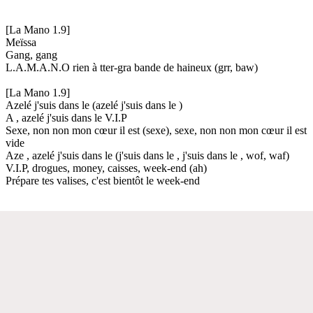
[La Mano 1.9]
Meïssa
Gang, gang
L.A.M.A.N.O rien à tter-gra bande de haineux (grr, baw)
[La Mano 1.9]
Azelé j'suis dans le (azelé j'suis dans le )
A , azelé j'suis dans le V.I.P
Sexe, non non mon cœur il est (sexe), sexe, non non mon cœur il est
vide
Aze , azelé j'suis dans le (j'suis dans le , j'suis dans le , wof, waf)
V.I.P, drogues, money, caisses, week-end (ah)
Prépare tes valises, c'est bientôt le week-end