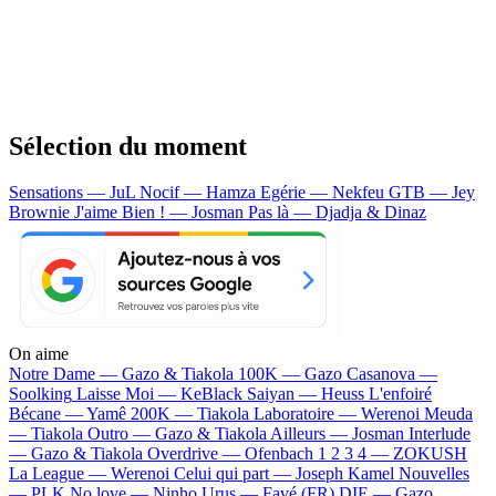
Sélection du moment
Sensations — JuL
Nocif — Hamza
Egérie — Nekfeu
GTB — Jey
Brownie
J'aime Bien ! — Josman
Pas là — Djadja & Dinaz
On aime
Notre Dame —
Gazo & Tiakola
100K —
Gazo
Casanova —
Soolking
Laisse Moi —
KeBlack
Saiyan —
Heuss L'enfoiré
Bécane —
Yamê
200K —
Tiakola
Laboratoire —
Werenoi
Meuda
—
Tiakola
Outro —
Gazo & Tiakola
Ailleurs —
Josman
Interlude
—
Gazo & Tiakola
Overdrive —
Ofenbach
1 2 3 4 —
ZOKUSH
La League —
Werenoi
Celui qui part —
Joseph Kamel
Nouvelles
—
PLK
No love —
Ninho
Urus —
Favé (FR)
DIE —
Gazo