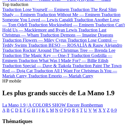
Top traduction
Traduction Lose Yourself —
Eminem
Traduction The Real Slim
Shady —
Eminem
Traduction Without Me —
Eminem
Traduction
Someone You Loved —
Lewis Capaldi
Traduction Another Love
—
Tom Odell
Traduction Mockingbird —
Eminem
Traduction Can't
Hold Us —
Macklemore and Ryan Lewis
Traduction Last
Christmas —
Wham
Traduction Demons —
Imagine Dragons
Traduction Flowers —
Miley Cyrus
Traduction Lose Control —
Teddy Swims
Traduction BESO —
ROSALÍA & Rauw Alejandro
Traduction Rockin' Around The Christmas Tree —
Brenda Lee
Traduction The Magic Key —
One-T
Traduction Godzilla —
Eminem
Traduction What Was I Made For? —
Billie Eilish
Traduction Special —
Dave & Tiakola
Traduction Paint The Town
Red —
Doja Cat
Traduction All I Want For Christmas Is You —
Mariah Carey
Traduction Emorio —
Mariah Carey
HP mobile
Les plus grands succès de La Mano 1.9
La Mano 1.9 | A COLORS SHOW
Encore
Bomberman
A
B
C
D
E
F
G
H
I
J
K
L
M
N
O
P
Q
R
S
T
U
V
W
X
Y
Z
0-9
Thématiques