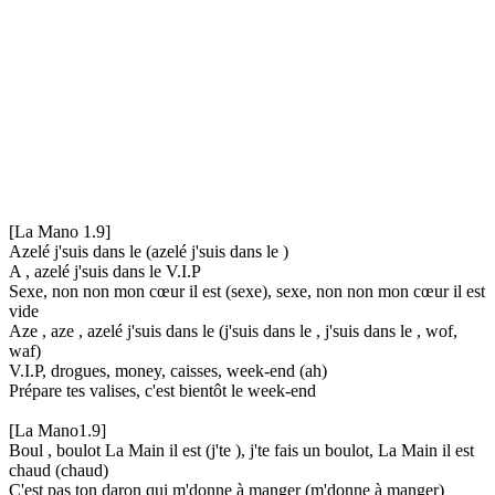
[La Mano 1.9]
Azelé j'suis dans le (azelé j'suis dans le )
A , azelé j'suis dans le V.I.P
Sexe, non non mon cœur il est (sexe), sexe, non non mon cœur il est
vide
Aze , aze , azelé j'suis dans le (j'suis dans le , j'suis dans le , wof,
waf)
V.I.P, drogues, money, caisses, week-end (ah)
Prépare tes valises, c'est bientôt le week-end
[La Mano1.9]
Boul , boulot La Main il est (j'te ), j'te fais un boulot, La Main il est
chaud (chaud)
C'est pas ton daron qui m'donne à manger (m'donne à manger)