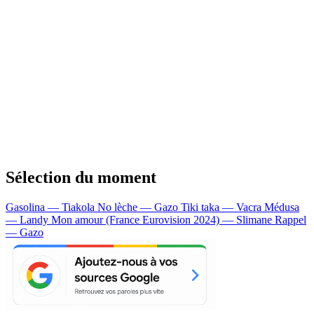
Sélection du moment
Gasolina — Tiakola
No lèche — Gazo
Tiki taka — Vacra
Médusa
— Landy
Mon amour (France Eurovision 2024) — Slimane
Rappel
— Gazo