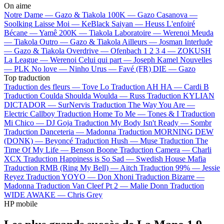
On aime
Notre Dame —
Gazo & Tiakola
100K —
Gazo
Casanova —
Soolking
Laisse Moi —
KeBlack
Saiyan —
Heuss L'enfoiré
Bécane —
Yamê
200K —
Tiakola
Laboratoire —
Werenoi
Meuda
—
Tiakola
Outro —
Gazo & Tiakola
Ailleurs —
Josman
Interlude
—
Gazo & Tiakola
Overdrive —
Ofenbach
1 2 3 4 —
ZOKUSH
La League —
Werenoi
Celui qui part —
Joseph Kamel
Nouvelles
—
PLK
No love —
Ninho
Urus —
Favé (FR)
DIE —
Gazo
Top traduction
Traduction des fleurs —
Tove Lo
Traduction AH HA —
Cardi B
Traduction Coulda Shoulda Woulda —
Russ
Traduction KYLIAN
DICTADOR —
SurNervis
Traduction The Way You Are —
Electric Callboy
Traduction Home To Me —
Tones & I
Traduction
Mi Chico —
DJ Goja
Traduction My Body Isn't Ready —
Sombr
Traduction Danceteria —
Madonna
Traduction MORNING DEW
(DONK) —
Beyoncé
Traduction Hush —
Muse
Traduction The
Time Of My Life —
Benson Boone
Traduction Camera —
Charli
XCX
Traduction Happiness is So Sad —
Swedish House Mafia
Traduction RMB (Ring My Bell) —
Aitch
Traduction 99% —
Jessie
Reyez
Traduction YOYO —
Don Xhoni
Traduction Bizarre —
Madonna
Traduction Van Cleef Pt 2 —
Malie Donn
Traduction
WIDE AWAKE —
Chris Grey
HP mobile