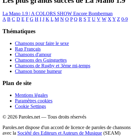
Les plus grands succès de La Mano 1.9
La Mano 1.9 | A COLORS SHOW
Encore
Bomberman
A
B
C
D
E
F
G
H
I
J
K
L
M
N
O
P
Q
R
S
T
U
V
W
X
Y
Z
0-9
Thématiques
Chansons pour faire le sexe
Rap Français
Chansons d'amour
Chansons des Guinguettes
Chansons de Rugby et 3ème mi-temps
Chanson bonne humeur
Plan de site
Mentions légales
Paramètres cookies
Cookie Settings
© 2026 Paroles.net — Tous droits réservés
Paroles.net dispose d'un accord de licence de paroles de chansons
avec la
Société des Editeurs et Auteurs de Musique
(SEAM)