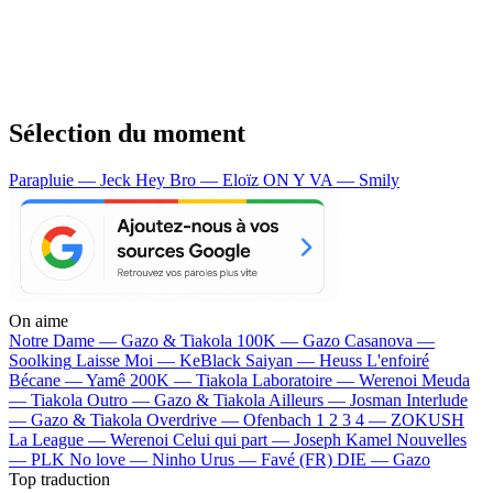
Sélection du moment
Parapluie — Jeck
Hey Bro — Eloïz
ON Y VA — Smily
On aime
Notre Dame —
Gazo & Tiakola
100K —
Gazo
Casanova —
Soolking
Laisse Moi —
KeBlack
Saiyan —
Heuss L'enfoiré
Bécane —
Yamê
200K —
Tiakola
Laboratoire —
Werenoi
Meuda
—
Tiakola
Outro —
Gazo & Tiakola
Ailleurs —
Josman
Interlude
—
Gazo & Tiakola
Overdrive —
Ofenbach
1 2 3 4 —
ZOKUSH
La League —
Werenoi
Celui qui part —
Joseph Kamel
Nouvelles
—
PLK
No love —
Ninho
Urus —
Favé (FR)
DIE —
Gazo
Top traduction