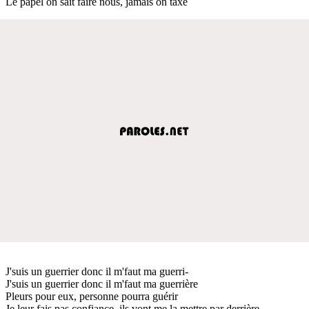
Le papel on sait faire nous, jamais on taxe
J'suis un guerrier donc il m'faut ma guerri-
J'suis un guerrier donc il m'faut ma guerrière
Pleurs pour eux, personne pourra guérir
Je leur fais pas confiance, ils vont me la mettre par derrière