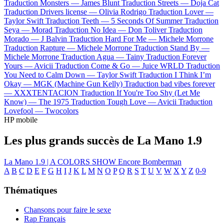
Traduction Monsters —
James Blunt
Traduction Streets —
Doja Cat
Traduction Drivers license —
Olivia Rodrigo
Traduction Lover —
Taylor Swift
Traduction Teeth —
5 Seconds Of Summer
Traduction
Seya —
Morad
Traduction No Idea —
Don Toliver
Traduction
Morado —
J Balvin
Traduction Hard For Me —
Michele Morrone
Traduction Rapture —
Michele Morrone
Traduction Stand By —
Michele Morrone
Traduction Agua —
Tainy
Traduction Forever
Yours —
Avicii
Traduction Come & Go —
Juice WRLD
Traduction
You Need to Calm Down —
Taylor Swift
Traduction I Think I’m
Okay —
MGK (Machine Gun Kelly)
Traduction bad vibes forever
—
XXXTENTACION
Traduction If You're Too Shy (Let Me
Know) —
The 1975
Traduction Tough Love —
Avicii
Traduction
Lovefool —
Twocolors
HP mobile
Les plus grands succès de La Mano 1.9
La Mano 1.9 | A COLORS SHOW
Encore
Bomberman
A
B
C
D
E
F
G
H
I
J
K
L
M
N
O
P
Q
R
S
T
U
V
W
X
Y
Z
0-9
Thématiques
Chansons pour faire le sexe
Rap Français