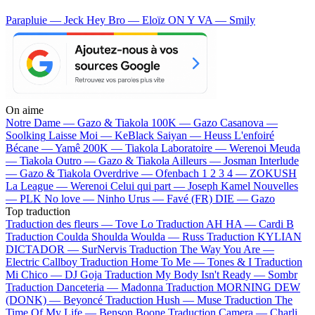
Parapluie — Jeck
Hey Bro — Eloïz
ON Y VA — Smily
On aime
Notre Dame —
Gazo & Tiakola
100K —
Gazo
Casanova —
Soolking
Laisse Moi —
KeBlack
Saiyan —
Heuss L'enfoiré
Bécane —
Yamê
200K —
Tiakola
Laboratoire —
Werenoi
Meuda
—
Tiakola
Outro —
Gazo & Tiakola
Ailleurs —
Josman
Interlude
—
Gazo & Tiakola
Overdrive —
Ofenbach
1 2 3 4 —
ZOKUSH
La League —
Werenoi
Celui qui part —
Joseph Kamel
Nouvelles
—
PLK
No love —
Ninho
Urus —
Favé (FR)
DIE —
Gazo
Top traduction
Traduction des fleurs —
Tove Lo
Traduction AH HA —
Cardi B
Traduction Coulda Shoulda Woulda —
Russ
Traduction KYLIAN
DICTADOR —
SurNervis
Traduction The Way You Are —
Electric Callboy
Traduction Home To Me —
Tones & I
Traduction
Mi Chico —
DJ Goja
Traduction My Body Isn't Ready —
Sombr
Traduction Danceteria —
Madonna
Traduction MORNING DEW
(DONK) —
Beyoncé
Traduction Hush —
Muse
Traduction The
Time Of My Life —
Benson Boone
Traduction Camera —
Charli