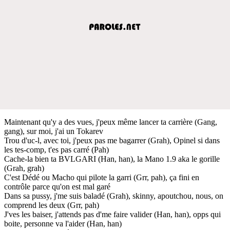
Maintenant qu'y a des vues, j'peux même lancer ta carrière (Gang,
gang), sur moi, j'ai un Tokarev
Trou d'uc-l, avec toi, j'peux pas me bagarrer (Grah), Opinel si dans
les tes-comp, t'es pas carré (Pah)
Cache-la bien ta BVLGARI (Han, han), la Mano 1.9 aka le gorille
(Grah, grah)
C'est Dédé ou Macho qui pilote la garri (Grr, pah), ça fini en
contrôle parce qu'on est mal garé
Dans sa pussy, j'me suis baladé (Grah), skinny, apoutchou, nous, on
comprend les deux (Grr, pah)
J'ves les baiser, j'attends pas d'me faire valider (Han, han), opps qui
boite, personne va l'aider (Han, han)