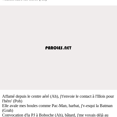
Affamé depuis le centre aéré (Ah), j't'envoie le contact à l'Illois pour
l'héro' (Poh)
Elle avale mes boules comme Pac-Man, harbat, j'v-esqui la Batman
(Grah)
Convocation d'la PJ à Boboche (Ah), bâtard, j'me voyais déjà au