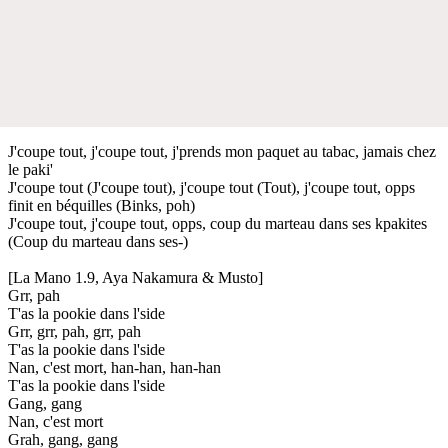
J'coupe tout, j'coupe tout, j'prends mon paquet au tabac, jamais chez
le paki'
J'coupe tout (J'coupe tout), j'coupe tout (Tout), j'coupe tout, opps
finit en béquilles (Binks, poh)
J'coupe tout, j'coupe tout, opps, coup du marteau dans ses kpakites
(Coup du marteau dans ses-)
[La Mano 1.9, Aya Nakamura & Musto]
Grr, pah
T'as la pookie dans l'side
Grr, grr, pah, grr, pah
T'as la pookie dans l'side
Nan, c'est mort, han-han, han-han
T'as la pookie dans l'side
Gang, gang
Nan, c'est mort
Grah, gang, gang