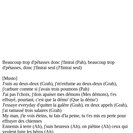
Beaucoup trop d'pétasses donc j'finirai (Pah), beaucoup trop
d'pétasses, donc j'finirai seul (J'finirai seul)
[Musto]
J'suis au deux-deux (Grah), j'm'enfume au deux-deux (Grah),
j'carbure comme si j'avais trois poumons (Pah)
J'ai pas l'choix, j'dois apaiser mes démons (Mes démons), t'es
effrayé, pourtant, c'est que la démo' (Que la démo')
J'essaye everyday d'quitter la galère (Grah), en deux appels (Grah),
j'ai ramassé trois salaires (Grah)
My man, j'te vois éteins, tu fais d'la peine, tu t'es mis en perte pour
effrayer des chiennes
Ennemis à terre (Ah), j'suis heureux (Ah), on piétine (Ah) ceux qui
veulent faire les héros (Ah)