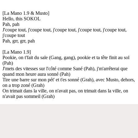
[La Mano 1.9 & Musto]
Hello, this SOKOL
Pah, pah
J'coupe tout, j'coupe tout, j'coupe tout, j'coupe tout, j'coupe tout,
j'coupe tout
Pah, grr, grr, pah
[La Mano 1.9]
Pookie, on t'fait du sale (Gang, gang), pookie et ta tête finit au sol
(Pah)
J'mets des vitesses sur l'côté comme Sané (Pah), j'm'arrêterai que
quand mon heure aura sonné (Pah)
Tire une barre sur mon pét' et t'es sonné (Grah), avec Musto, dehors,
on a trop zoné (Grah)
On trimait dans la ville, on n'avait pas, on trimait dans la ville, on
n'avait pas sommeil (Grah)