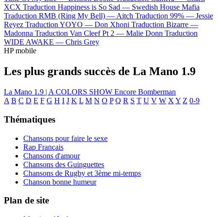
XCX
Traduction Happiness is So Sad —
Swedish House Mafia
Traduction RMB (Ring My Bell) —
Aitch
Traduction 99% —
Jessie
Reyez
Traduction YOYO —
Don Xhoni
Traduction Bizarre —
Madonna
Traduction Van Cleef Pt 2 —
Malie Donn
Traduction
WIDE AWAKE —
Chris Grey
HP mobile
Les plus grands succès de La Mano 1.9
La Mano 1.9 | A COLORS SHOW
Encore
Bomberman
A
B
C
D
E
F
G
H
I
J
K
L
M
N
O
P
Q
R
S
T
U
V
W
X
Y
Z
0-9
Thématiques
Chansons pour faire le sexe
Rap Français
Chansons d'amour
Chansons des Guinguettes
Chansons de Rugby et 3ème mi-temps
Chanson bonne humeur
Plan de site