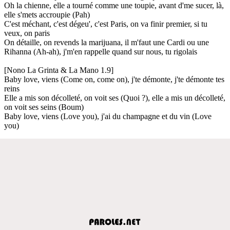
Oh la chienne, elle a tourné comme une toupie, avant d'me sucer, là,
elle s'mets accroupie (Pah)
C'est méchant, c'est dégeu', c'est Paris, on va finir premier, si tu
veux, on paris
On détaille, on revends la marijuana, il m'faut une Cardi ou une
Rihanna (Ah-ah), j'm'en rappelle quand sur nous, tu rigolais
[Nono La Grinta & La Mano 1.9]
Baby love, viens (Come on, come on), j'te démonte, j'te démonte tes
reins
Elle a mis son décolleté, on voit ses (Quoi ?), elle a mis un décolleté,
on voit ses seins (Boum)
Baby love, viens (Love you), j'ai du champagne et du vin (Love
you)