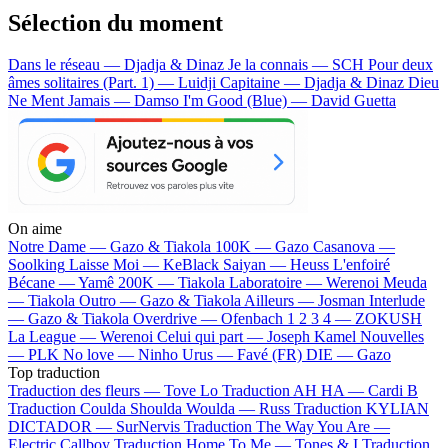
Sélection du moment
Dans le réseau — Djadja & Dinaz
Je la connais — SCH
Pour deux
âmes solitaires (Part. 1) — Luidji
Capitaine — Djadja & Dinaz
Dieu
Ne Ment Jamais — Damso
I'm Good (Blue) — David Guetta
On aime
Notre Dame —
Gazo & Tiakola
100K —
Gazo
Casanova —
Soolking
Laisse Moi —
KeBlack
Saiyan —
Heuss L'enfoiré
Bécane —
Yamê
200K —
Tiakola
Laboratoire —
Werenoi
Meuda
—
Tiakola
Outro —
Gazo & Tiakola
Ailleurs —
Josman
Interlude
—
Gazo & Tiakola
Overdrive —
Ofenbach
1 2 3 4 —
ZOKUSH
La League —
Werenoi
Celui qui part —
Joseph Kamel
Nouvelles
—
PLK
No love —
Ninho
Urus —
Favé (FR)
DIE —
Gazo
Top traduction
Traduction des fleurs —
Tove Lo
Traduction AH HA —
Cardi B
Traduction Coulda Shoulda Woulda —
Russ
Traduction KYLIAN
DICTADOR —
SurNervis
Traduction The Way You Are —
Electric Callboy
Traduction Home To Me —
Tones & I
Traduction