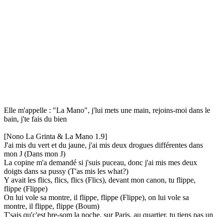
Elle m'appelle : "La Mano", j'lui mets une main, rejoins-moi dans le
bain, j'te fais du bien
[Nono La Grinta & La Mano 1.9]
J'ai mis du vert et du jaune, j'ai mis deux drogues différentes dans
mon J (Dans mon J)
La copine m'a demandé si j'suis puceau, donc j'ai mis mes deux
doigts dans sa pussy (T'as mis les what?)
Y avait les flics, flics, flics (Flics), devant mon canon, tu flippe,
flippe (Flippe)
On lui vole sa montre, il flippe, flippe (Flippe), on lui vole sa
montre, il flippe, flippe (Boum)
T'sais qu'c'est bre-som la noche, sur Paris, au quartier, tu tiens pas un