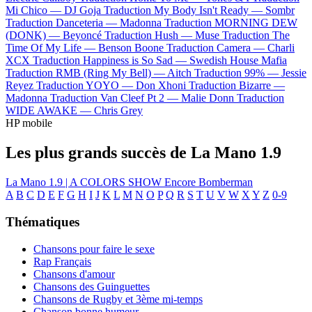
Mi Chico —
DJ Goja
Traduction My Body Isn't Ready —
Sombr
Traduction Danceteria —
Madonna
Traduction MORNING DEW
(DONK) —
Beyoncé
Traduction Hush —
Muse
Traduction The
Time Of My Life —
Benson Boone
Traduction Camera —
Charli
XCX
Traduction Happiness is So Sad —
Swedish House Mafia
Traduction RMB (Ring My Bell) —
Aitch
Traduction 99% —
Jessie
Reyez
Traduction YOYO —
Don Xhoni
Traduction Bizarre —
Madonna
Traduction Van Cleef Pt 2 —
Malie Donn
Traduction
WIDE AWAKE —
Chris Grey
HP mobile
Les plus grands succès de La Mano 1.9
La Mano 1.9 | A COLORS SHOW
Encore
Bomberman
A
B
C
D
E
F
G
H
I
J
K
L
M
N
O
P
Q
R
S
T
U
V
W
X
Y
Z
0-9
Thématiques
Chansons pour faire le sexe
Rap Français
Chansons d'amour
Chansons des Guinguettes
Chansons de Rugby et 3ème mi-temps
Chanson bonne humeur