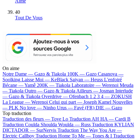
Aime
40
Tout De Vous
On aime
Notre Dame —
Gazo & Tiakola
100K —
Gazo
Casanova —
Soolking
Laisse Moi —
KeBlack
Saiyan —
Heuss L'enfoiré
Bécane —
Yamê
200K —
Tiakola
Laboratoire —
Werenoi
Meuda
—
Tiakola
Outro —
Gazo & Tiakola
Ailleurs —
Josman
Interlude
—
Gazo & Tiakola
Overdrive —
Ofenbach
1 2 3 4 —
ZOKUSH
La League —
Werenoi
Celui qui part —
Joseph Kamel
Nouvelles
—
PLK
No love —
Ninho
Urus —
Favé (FR)
DIE —
Gazo
Top traduction
Traduction des fleurs —
Tove Lo
Traduction AH HA —
Cardi B
Traduction Coulda Shoulda Woulda —
Russ
Traduction KYLIAN
DICTADOR —
SurNervis
Traduction The Way You Are —
Electric Callboy
Traduction Home To Me —
Tones & I
Traduction