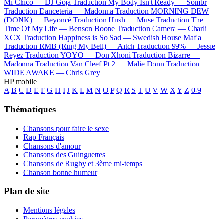
Mi Chico —
DJ Goja
Traduction My Body Isn't Ready —
Sombr
Traduction Danceteria —
Madonna
Traduction MORNING DEW
(DONK) —
Beyoncé
Traduction Hush —
Muse
Traduction The
Time Of My Life —
Benson Boone
Traduction Camera —
Charli
XCX
Traduction Happiness is So Sad —
Swedish House Mafia
Traduction RMB (Ring My Bell) —
Aitch
Traduction 99% —
Jessie
Reyez
Traduction YOYO —
Don Xhoni
Traduction Bizarre —
Madonna
Traduction Van Cleef Pt 2 —
Malie Donn
Traduction
WIDE AWAKE —
Chris Grey
HP mobile
A
B
C
D
E
F
G
H
I
J
K
L
M
N
O
P
Q
R
S
T
U
V
W
X
Y
Z
0-9
Thématiques
Chansons pour faire le sexe
Rap Français
Chansons d'amour
Chansons des Guinguettes
Chansons de Rugby et 3ème mi-temps
Chanson bonne humeur
Plan de site
Mentions légales
Paramètres cookies